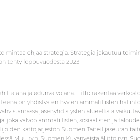
imintaa ohjaa strategia. Strategia jakautuu toimint
a on tehty loppuvuodesta 2023.
hittäjänä ja edunvalvojana. Liitto rakentaa verkosto
voitteena on yhdistysten hyvien ammatillisten hallin
hvistamassa jäsenyhdistysten alueellista vaikuttavu
, joka valvoo ammatillisten, sosiaalisten ja taloudel
oiden kattojärjestön Suomen Taiteilijaseuran taiteili
ssä Muu ry:n, Suomen Kuvanveistäjäliitto ry:n, Suo