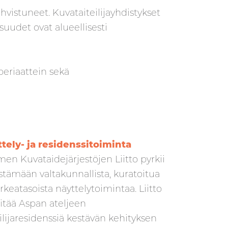
hvistuneet. Kuvataiteilijayhdistykset
suudet ovat alueellisesti
periaattein sekä
tely- ja residenssitoiminta
en Kuvataidejärjestöjen Liitto pyrkii
estämään valtakunnallista, kuratoitua
orkeatasoista näyttelytoimintaa. Liitto
pitää Aspan ateljeen
eilijaresidenssiä kestävän kehityksen