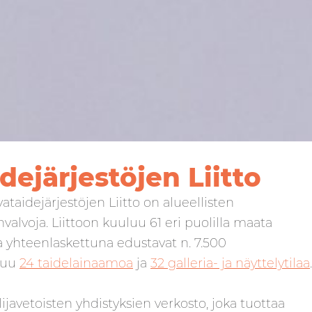
ejärjestöjen Liitto
aidejärjestöjen Liitto on alueellisten
nvalvoja. Liittoon kuuluu 61 eri puolilla maata
ka yhteenlaskettuna edustavat n. 7.500
uluu
24 taidelainaamoa
ja
32 galleria- ja näyttelytilaa
.
ijavetoisten yhdistyksien verkosto, joka tuottaa