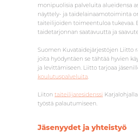
monipuolisia palveluita alueidensa as
näyttely- ja taidelainaamotoiminta on
taiteilijoiden toimeentuloa tukevaa. 
taidetarjonnan saatavuutta ja saavut
Suomen Kuvataidejärjestöjen Liitto ra
joita hyödyntäen se tähtää
hyvien kä
ja levittämiseen.
Liitto tarjoaa jäsen
koulutuspalveluita
.
Liiton
taiteilijaresidenssi
Karjalohjalla
työstä palautumiseen.
Jäsenyydet ja yhteistyö