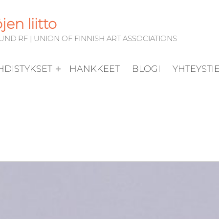
en liitto
D RF | UNION OF FINNISH ART ASSOCIATIONS
YHDISTYKSET
HANKKEET
BLOGI
YHTEYSTI