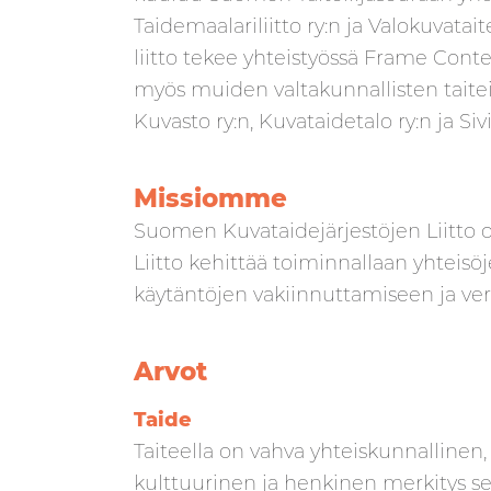
Taidemaalariliitto ry:n ja Valokuvatai
liitto tekee yhteistyössä Frame Conte
myös muiden valtakunnallisten taiteilij
Kuvasto ry:n, Kuvataidetalo ry:n ja Siv
Missiomme
Suomen Kuvataidejärjestöjen Liitto on
Liitto kehittää toiminnallaan yhteisöj
käytäntöjen vakiinnuttamiseen ja v
Arvot
Taide
Taiteella on vahva yhteiskunnallinen,
kulttuurinen ja henkinen merkitys se