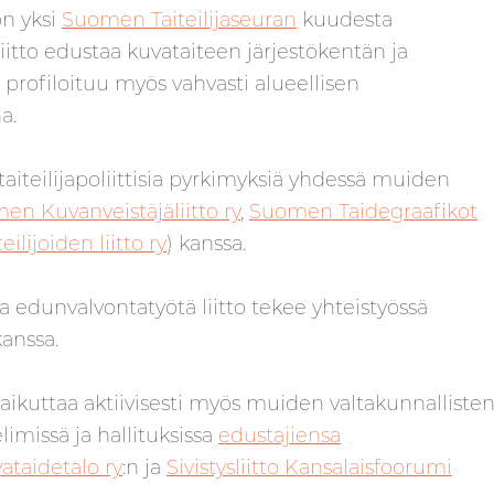
on yksi
Suomen Taiteilijaseuran
kuudesta
liitto edustaa kuvataiteen järjestökentän ja
o profiloituu myös vahvasti alueellisen
a.
taiteilijapoliittisia pyrkimyksiä yhdessä muiden
en Kuvanveistäjäliitto ry
,
Suomen Taidegraafikot
ilijoiden liitto ry
) kanssa.
 edunvalvontatyötä liitto tekee yhteistyössä
anssa.
aikuttaa aktiivisesti myös muiden valtakunnalliste
elimissä ja hallituksissa
edustajiensa
ataidetalo ry
:n ja
Sivistysliitto Kansalaisfoorumi