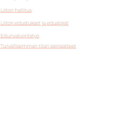
Liiton hallitus
Liiton edustukset ja edustajat
Edunvalvontatyö
Turvallisemman tilan periaatteet
n