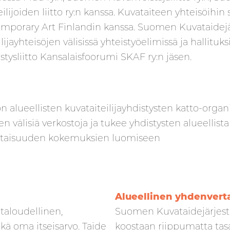
teilijoiden liitto ry:n kanssa. Kuvataiteen yhteisöi
mporary Art Finlandin kanssa. Suomen Kuvataidejärje
ayhteisöjen välisissä yhteistyöelimissä ja hallituksis
istysliitto Kansalaisfoorumi SKAF ry:n jäsen.
 alueellisten kuvataiteilijayhdistysten katto-organis
en välisiä verkostoja ja tukee yhdistysten alueellist
ertaisuuden kokemuksien luomiseen
Alueellinen yhdenvert
 taloudellinen,
Suomen Kuvataidejärjestö
kä oma itseisarvo. Taide
koostaan riippumatta tasa