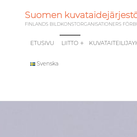
Suomen kuvataidejärjestöj
FINLANDS BILDKONSTORGANISATIONERS FÖRBUN
ETUSIVU
LIITTO
KUVATAITEILIJA
Svenska