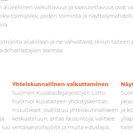
 alueellinen vaikuttavuus ja saavutettavuus ovat va
iksi toimijoiksi, joiden toiminta ja näyttelymahdolli
viä.
imijoita alueillaan ja ne vahvistavat reilun taiteen 
aideharrastajien asemaa.
Yhteiskunnallinen vaikuttaminen
Näyt
Suomen Kuvataidejärjestöjen Liitto
Suom
huomioi kuvataiteen yhdistyskentän
järj
muutokset, osallistuu yhteiskunnalliseen
ja k
ja
keskusteluun, antaa lausuntoja, valitsee
yllä
o luo
vertaisarvioitsijoita ja muita edustajia.
tait