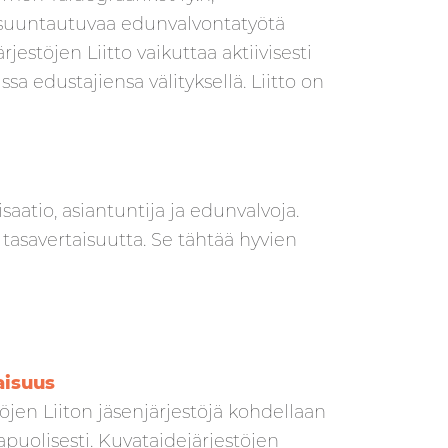
hin suuntautuvaa edunvalvontatyötä
stöjen Liitto vaikuttaa aktiivisesti
sa edustajiensa välityksellä. Liitto on
aatio, asiantuntija ja edunvalvoja.
a tasavertaisuutta. Se tähtää hyvien
aisuus
jen Liiton jäsenjärjestöjä kohdellaan
puolisesti. Kuvataidejärjestöjen