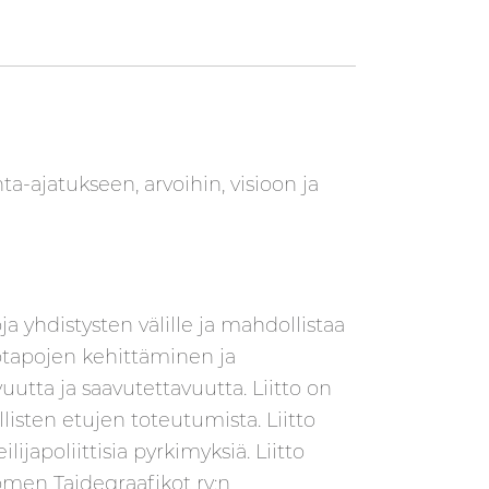
a-ajatukseen, arvoihin, visioon ja
ja yhdistysten välille ja mahdollistaa
totapojen kehittäminen ja
utta ja saavutettavuutta. Liitto on
listen etujen toteutumista. Liitto
japoliittisia pyrkimyksiä. Liitto
men Taidegraafikot ry:n,