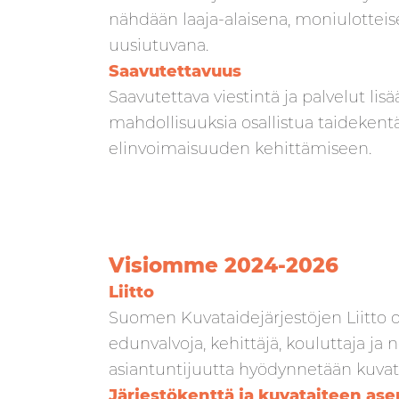
nähdään laaja-alaisena, moniulottei
uusiutuvana.
Saavutettavuus
Saavutettava viestintä ja palvelut lis
mahdollisuuksia osallistua taideke
elinvoimaisuuden kehittämiseen.
Visiomme 2024-2026
Liitto
Suomen Kuvataidejärjestöjen Liitto on
edunvalvoja, kehittäjä, kouluttaja ja
asiantuntijuutta hyödynnetään kuvat
Järjestökenttä ja kuvataiteen as