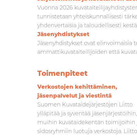
Vuonna 2026 kuvataiteilijayhdistysten
tunnistetaan yhteiskunnallisesti tärke
yhdenvertaisia ja taloudellisesti kestä
Jäsenyhdistykset
Jäsenyhdistykset ovat elinvoimaisia to
ammattikuvataiteilijoiden että kuvat
Toimenpiteet
Verkostojen kehittäminen,
jäsenpalvelut ja viestintä
Suomen Kuvataidejärjestöjen Liitto
ylläpitää ja syventää jäsenjärjestöihin,
muihin kuvataidekentän toimijoihin 
sidosryhmiin luotuja verkostoja. Liitt