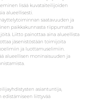
eminen lisää kuvataiteilijoiden
a alueellisesti.
n näyttelytoiminnan saatavuuden ja
inen paikkakunnasta riippumatta
jöitä. Liitto painottaa aina alueellista
ttaa jäsenistöstään toimijoita
oelimiin ja luottamuselimiin.
ää alueellisen moninaisuuden ja
nnistamista.
lijayhdistysten asiantuntija,
n edistämiseen liittyvää