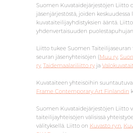
Suomen Kuvataidejärjestöjen Liitto 
jäsenjärjestöstä, joiden keskuudessa 
kuvataiteilijayhdistyksien ääntä. Liitt
yhdenvertaisuuden puolestapuhujan
Liitto tukee Suomen Taiteilijaseuran 
seuran jäsenyhteisöjen (
Muu ry
,
Suom
ry
,
Taidemaalariliitto ry
ja
Valokuvataite
Kuvataiteen yhteisöihin suuntautuvaa
Frame Contemporary Art Finlandin
k
Suomen Kuvataidejärjestöjen Liitto v
taiteilijayhteisöjen
välisissä yhteistyö
välityksellä.
Liitto on
Kuvasto ry:n
,
Kuv