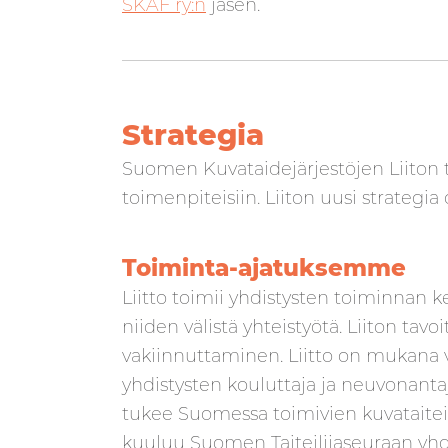
SKAF ry:n
jäsen.
Strategia
Suomen Kuvataidejärjestöjen Liiton to
toimenpiteisiin. Liiton uusi strategi
Toiminta-ajatuksemme
Liitto toimii yhdistysten toiminnan ke
niiden välistä yhteistyötä. Liiton ta
vakiinnuttaminen. Liitto on mukana va
yhdistysten kouluttaja ja neuvonantaja
tukee Suomessa toimivien kuvataiteilij
kuuluu Suomen Taiteilijaseuraan yhde