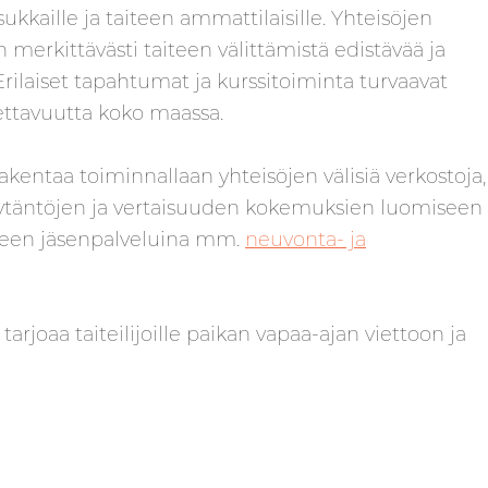
ukkaille ja taiteen ammattilaisille.
Yhteisöjen
 merkittävästi taiteen välittämistä edistävää ja
Erilaiset tapahtumat ja kurssitoiminta turvaavat
ettavuutta koko maassa.
kentaa toiminnallaan yhteisöjen välisiä verkostoja,
ytäntöjen ja vertaisuuden kokemuksien luomiseen
illeen jäsenpalveluina mm.
neuvonta- ja
 tarjoaa taiteilijoille paikan vapaa-ajan viettoon ja