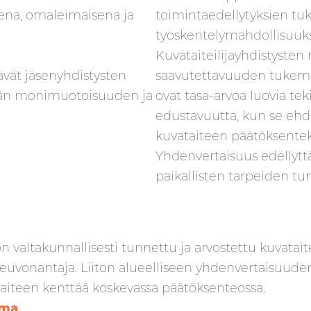
sena, omaleimaisena ja
toimintaedellytyksien tuk
työskentelymahdollisuuksi
Kuvataiteilijayhdistyste
äävät jäsenyhdistysten
saavutettavuuden tukem
ntän monimuotoisuuden ja
ovat tasa-arvoa luovia teki
edustavuutta, kun se ehdo
kuvataiteen päätöksentek
Yhdenvertaisuus edellytt
paikallisten tarpeiden tu
 valtakunnallisesti tunnettu ja arvostettu kuvataitei
 neuvonantaja. Liiton alueelliseen yhdenvertaisuude
aiteen kenttää koskevassa päätöksenteossa.
ema