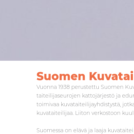
Suomen Kuvataid
Vuonna 1938 perustettu Suomen Kuvat
taiteilijaseurojen kattojärjestö ja edu
toimivaa kuvataiteilijayhdistystä, jot
kuvataiteilijaa. Liiton verkostoon ku
Suomessa on elävä ja laaja kuvataiteil