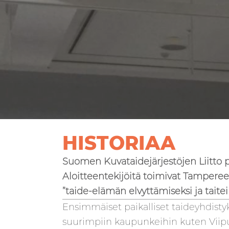
HISTORIAA
Suomen Kuvataidejärjestöjen Liitto p
Aloitteentekijöitä toimivat Tampereen
”taide-elämän elvyttämiseksi ja taite
Ensimmäiset paikalliset taideyhdistyk
suurimpiin kaupunkeihin kuten Viipu