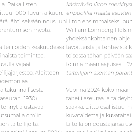
. Paikallisten
käsittävän liiton merkitys
oittuu 1900-luvun alkuun.
eripuolilla maata asuvien 
ärä lähti selvään nousuun
Liiton ensimmäiseksi puhee
arantumisen myötä.
William Lönnberg Helsingi
yhdeksänkohtainen ohjelma
tavoitteista ja tehtävistä
aiteilijoiden keskuudessa
toisessa tähän päivään sa
inäistä toimintaa.
toimia maanlaajuisesti
”t
vulla vajaat
taiteilijain aseman paran
lijajärjestöä. Aloitteen
 hegemoniaa
valtakunnallisesta
Vuonna 2024 koko maan k
ijaseuran (1930)
taiteilijaseuraa ja taide
o tehnyt alustavaa
saakka. Liitto osallistuu m
kutsumalla omiin
kuvataidetta ja kuvataite
 taiteilijoita.
Liitolla on edustajansa us