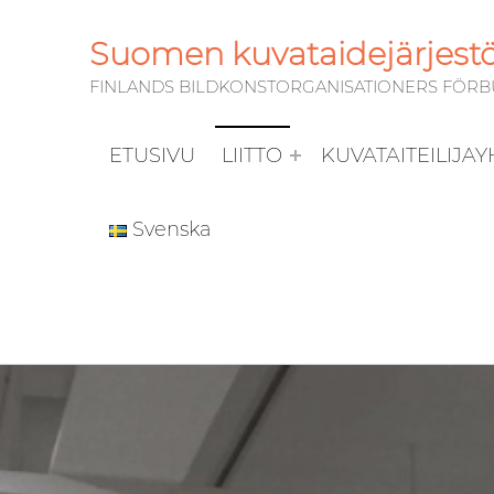
Suomen kuvataidejärjestöj
FINLANDS BILDKONSTORGANISATIONERS FÖRBUN
ETUSIVU
LIITTO
KUVATAITEILIJA
Svenska