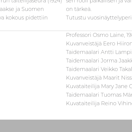
run taiteilijaseura (1924)
sen rooli paikallisen ja v
 taakse ja Suomen
on tärkeä.
va kokous pidettiin
Tutustu vuosinäyttelype
Professori Osmo Laine, 1
Kuvanveistäjä Eero Hiiron
Taidemaalari Antti Lampi
Taidemaalari Jorma Jaakk
Taidemaalari Veikko Takal
Kuvanveistäjä Maarit Niss
Kuvataiteilija Mary Jane 
Taidemaalari Tuomas Mä
Kuvataiteilija Reino Vihi