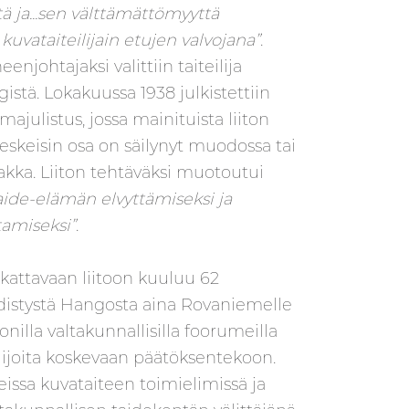
tä ja...sen välttämättömyyttä
kuvataiteilijain etujen valvojana”
.
njohtajaksi valittiin taiteilija
stä. Lokakuussa 1938 julkistettiin
julistus, jossa mainituista liiton
 keskeisin osa on säilynyt muodossa tai
akka. Liiton tehtäväksi muotoutui
aide-elämän elvyttämiseksi ja
tamiseksi”
.
attavaan liitoon kuuluu 62
yhdistystä Hangosta aina Rovaniemelle
onilla valtakunnallisilla foorumeilla
ilijoita koskevaan päätöksentekoon.
eissa kuvataiteen toimielimissä ja