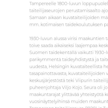
Tampereelle 1800-luvun loppupuolella
taiteilijaseurojen perustamisaalto aj
Samaan aikaan kuvataiteilijoiden mä
mm. kotimaisen taidekoulutuksen p
1930-luvun alussa virisi maakuntien t
toive saada aikaiseksi laajempaa kesk
Suomen taidekentällä vaikutti 1930-lu
parikymmentä taideyhdistystä ja taitei
uudesta, Helsingin kuvataiteellista
tasapainottavasta, kuvataiteilijoiden 
keskusjärjestöstä teki Viipurin taiteil
puheenjohtaja Viljo Kojo. Seura oli j
maakuntarajat ylittävää yhteistyötä 
vuosinäyttelyihinsä muiden maakuntien