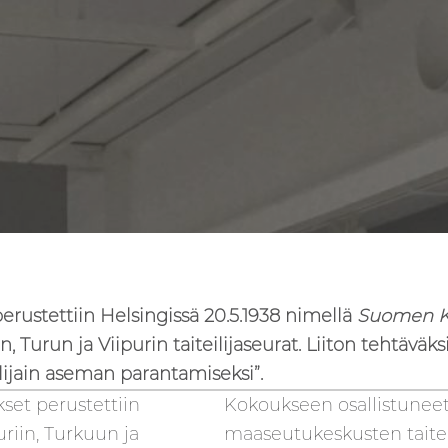
erustettiin Helsingissä 20.5.1938 nimellä
Suomen Ku
, Turun ja Viipurin taiteilijaseurat. Liiton tehtävä
ilijain aseman parantamiseksi”.
set perustettiin
Kokoukseen osallistuneet 
riin, Turkuun ja
maaseutukeskusten taiteil