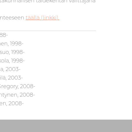
altakunnallisen taidekentän välittäjänä
rinteeseen
täällä (linkki).
988-
en, 1998-
suo, 1998-
ola, 1998-
a, 2003-
ilä, 2003-
Gregory, 2008-
ntynen, 2008-
nen, 2008-