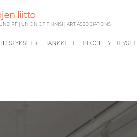
en liitto
D RF | UNION OF FINNISH ART ASSOCIATIONS
YHDISTYKSET
HANKKEET
BLOGI
YHTEYSTI