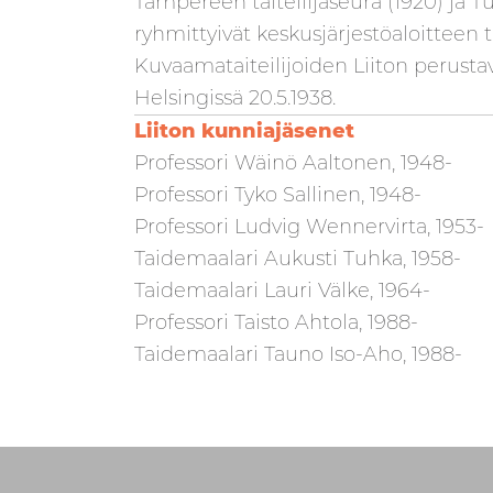
Tampereen taiteilijaseura (1920) ja Tu
ryhmittyivät keskusjärjestöaloitteen
Kuvaamataiteilijoiden Liiton perusta
Helsingissä 20.5.1938.
Liiton kunniajäsenet
Professori Wäinö Aaltonen, 1948-
Professori Tyko Sallinen, 1948-
Professori Ludvig Wennervirta, 1953-
Taidemaalari Aukusti Tuhka, 1958-
Taidemaalari Lauri Välke, 1964-
Professori Taisto Ahtola, 1988-
Taidemaalari Tauno Iso-Aho, 1988-
Skip back to main navigation