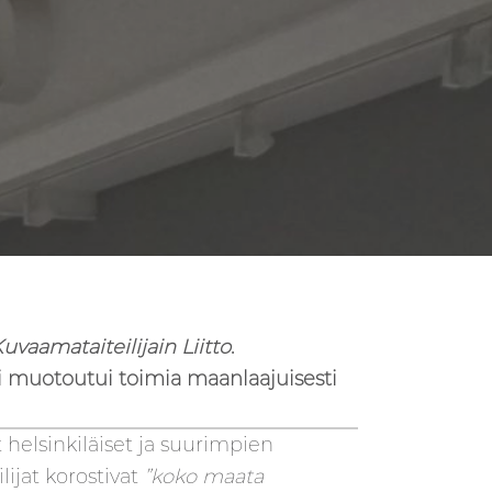
vaamataiteilijain Liitto
.
ksi muotoutui toimia maanlaajuisesti
helsinkiläiset ja suurimpien
ijat korostivat
”koko maata