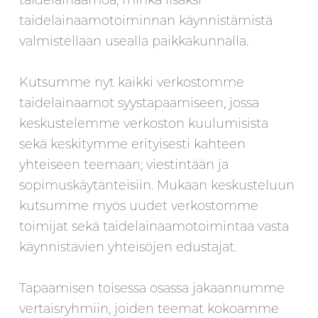
taidelainaamoa, minkä lisäksi
taidelainaamotoiminnan käynnistämistä
valmistellaan usealla paikkakunnalla.
Kutsumme nyt kaikki verkostomme
taidelainaamot syystapaamiseen, jossa
keskustelemme verkoston kuulumisista
sekä keskitymme erityisesti kahteen
yhteiseen teemaan; viestintään ja
sopimuskäytänteisiin. Mukaan keskusteluun
kutsumme myös uudet verkostomme
toimijat sekä taidelainaamotoimintaa vasta
käynnistävien yhteisöjen edustajat.
Tapaamisen toisessa osassa jakaannumme
vertaisryhmiin, joiden teemat kokoamme