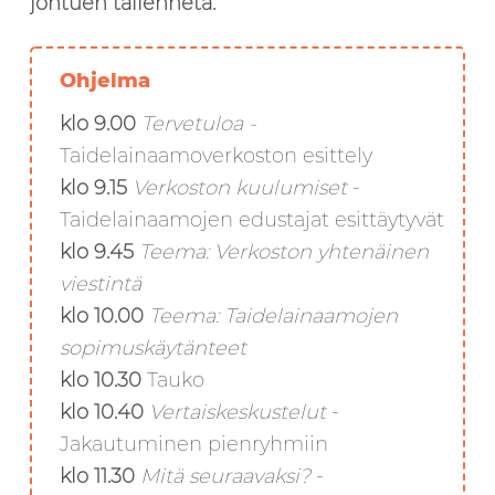
johtuen tallenneta.
Ohjelma
klo 9.00
Tervetuloa -
Taidelainaamoverkoston esittely
klo 9.15
Verkoston kuulumiset
-
Taidelainaamojen edustajat esittäytyvät
klo 9.45
Teema: Verkoston yhtenäinen
viestintä
klo 10.00
Teema: Taidelainaamojen
sopimuskäytänteet
klo 10.30
Tauko
klo 10.40
Vertaiskeskustelut
-
Jakautuminen pienryhmiin
klo 11.30
Mitä seuraavaksi?
-