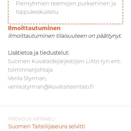
Pienryhmien teemojen purkaminen ja
loppukeskustelu
Ilmoittautuminen
Ilmoittautuminen tilaisuuteen on päättynyt.
Lisätietoa ja tiedustelut:
Suomen Kuvataidejärjestöjen Liitto ry:n ent.
toiminnanjohtaja
Venla Styrman,
venla.styrman@kuvataiteentalo.fi
Artikkelien selaus
Skip back to main navigation
PREVIOUS ARTIKKELI
Suomen Taiteilijaseura selvitti