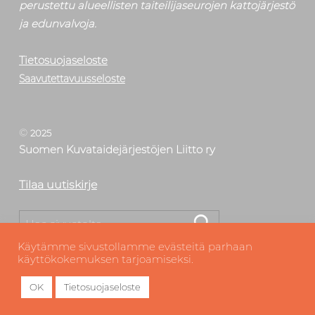
perustettu alueellisten taiteilijaseurojen kattojärjestö
ja edunvalvoja.
Tietosuojaseloste
Saavutettavuusseloste
©
2025
Suomen Kuvataidejärjestöjen Liitto ry
Tilaa uutiskirje
Etsi
Käytämme sivustollamme evästeitä parhaan
käyttökokemuksen tarjoamiseksi.
OK
Tietosuojaseloste
MENU