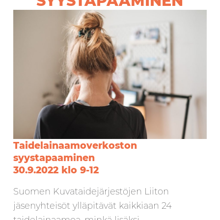
SYYSTAPAAMINEN
Taidelainaamoverkoston
syystapaaminen
30.9.2022 klo 9-12
Suomen Kuvataidejärjestöjen Liiton
jäsenyhteisöt ylläpitävät kaikkiaan 24