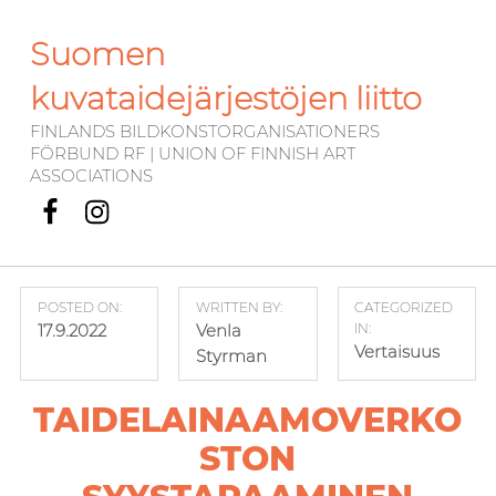
Suomen
kuvataidejärjestöjen liitto
FINLANDS BILDKONSTORGANISATIONERS
FÖRBUND RF | UNION OF FINNISH ART
ASSOCIATIONS
Facebook
Instagram
POSTED ON:
WRITTEN BY:
CATEGORIZED
17.9.2022
Venla
IN:
Vertaisuus
Styrman
TAIDELAINAAMOVERKO
STON