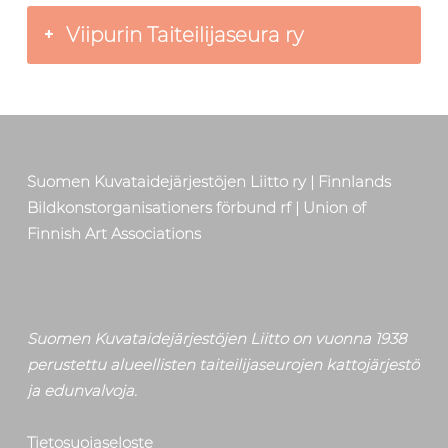
Viipurin Taiteilijaseura ry
Skip back to main navigation
Suomen Kuvataidejärjestöjen Liitto ry | Finnlands
Bildkonstorganisationers förbund rf | Union of
Finnish Art Associations
Suomen Kuvataidejärjestöjen Liitto on vuonna 1938
perustettu alueellisten taiteilijaseurojen kattojärjestö
ja edunvalvoja.
Tietosuojaseloste