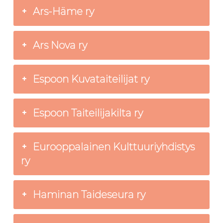
Ars-Häme ry
Ars Nova ry
Espoon Kuvataiteilijat ry
Espoon Taiteilijakilta ry
Eurooppalainen Kulttuuriyhdistys
ry
Haminan Taideseura ry