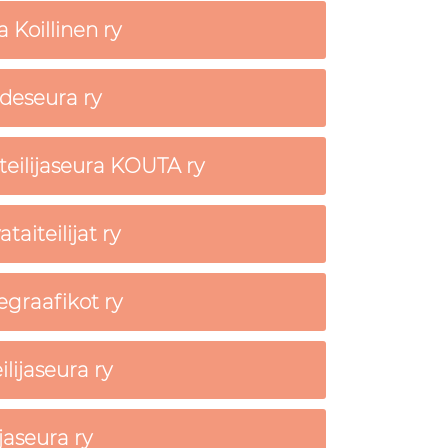
a Koillinen ry
deseura ry
teilijaseura KOUTA ry
aiteilijat ry
graafikot ry
lijaseura ry
ijaseura ry