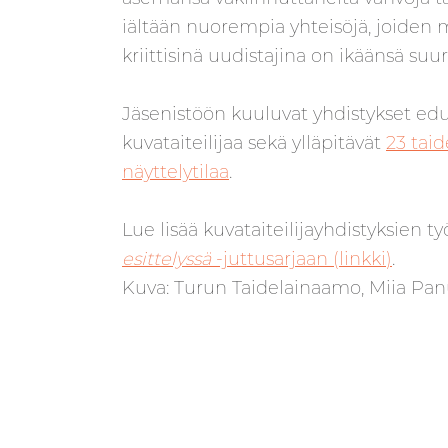
iältään nuorempia yhteisöjä, joiden me
kriittisinä uudistajina on ikäänsä suu
Jäsenistöön kuuluvat yhdistykset edu
kuvataiteilijaa sekä ylläpitävät
23 tai
näyttelytilaa
.
Lue lisää kuvataiteilijayhdistyksien 
esittelyssä
-juttusarjaan (linkki)
.
Kuva: Turun Taidelainaamo, Miia Pan