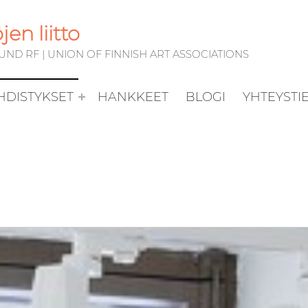
en liitto
D RF | UNION OF FINNISH ART ASSOCIATIONS
YHDISTYKSET
HANKKEET
BLOGI
YHTEYSTI