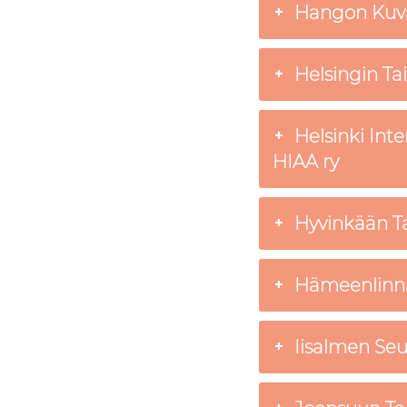
Hangon Kuvat
Helsingin Tai
Helsinki Inte
HIAA ry
Hyvinkään Tai
Hämeenlinnan
Iisalmen Se