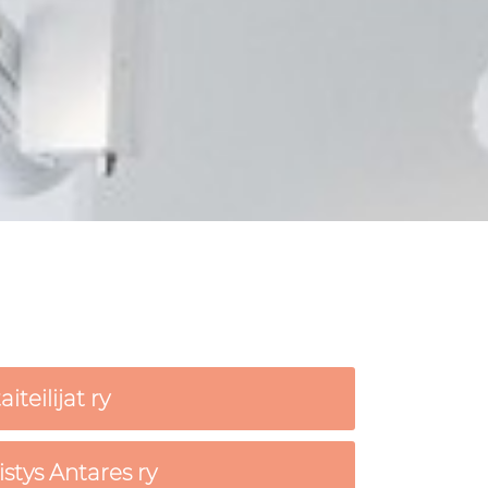
teilijat ry
stys Antares ry