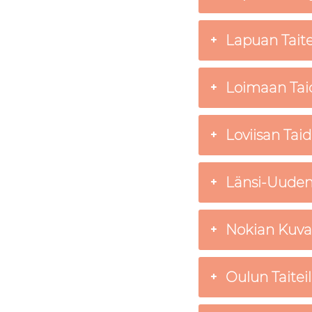
Lapuan Taitei
Loimaan Tai
Loviisan Taid
Länsi-Uudenm
Nokian Kuvata
Oulun Taiteil