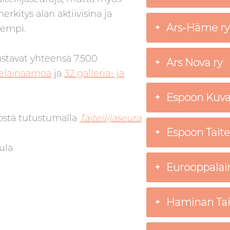
rkitys alan aktiivisina ja
Ars-Häme ry
rempi.
stavat yhteensä 7.500
Ars Nova ry
delainaamoa
ja
32 galleria- ja
Espoon Kuvata
työstä tutustumalla
Taiteilijaseura
Espoon Taiteil
ula
Eurooppalain
Haminan Tai