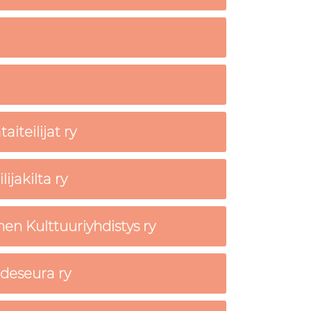
iteilijat ry
ijakilta ry
en Kulttuuriyhdistys ry
deseura ry