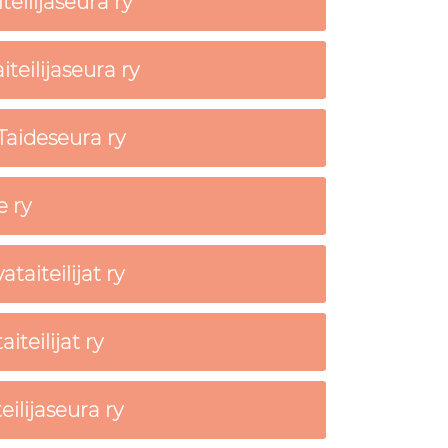
eilijaseura ry
iteilijaseura ry
aideseura ry
 ry
taiteilijat ry
teilijat ry
ilijaseura ry