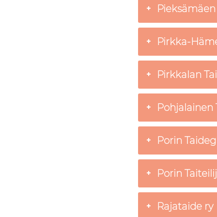
Pieksämäen 
Pirkka-Hämee
Pirkkalan Tai
Pohjalainen Ta
Porin Taideg
Porin Taiteili
Rajataide ry