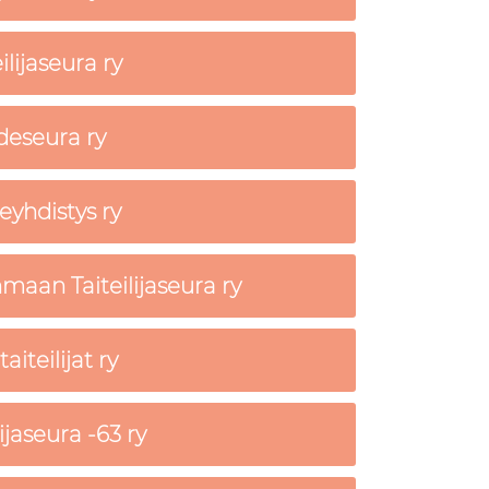
lijaseura ry
deseura ry
eyhdistys ry
aan Taiteilijaseura ry
iteilijat ry
ijaseura -63 ry