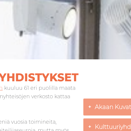
AYHDISTYKSET
n
kuuluu 61 eri puolilla maata
enyhteisöjen verkosto kattaa
Akaan Kuvatai
iä vuosia toimineita,
Kulttuuriyhdi
iteilijaseuroja, mutta myös