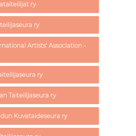
aiteilijat ry
teilijaseura ry
rnational Artists' Association -
teilijaseura ry
 Taiteilijaseura ry
udun Kuvataideseura ry