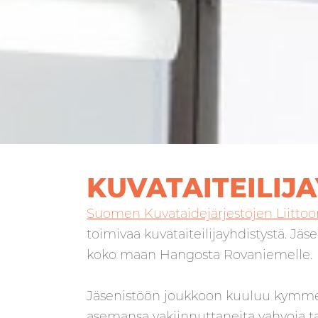
KUVATAITEILIJ
Suomen Kuvataidejärjestöjen Liittoo
toimivaa kuvataiteilijayhdistystä. Jäs
koko maan Hangosta Rovaniemelle.
Jäsenistöön joukkoon kuuluu kymmen
asemansa vakiinnuttaneita vahvoja ta