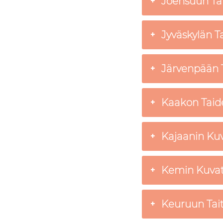
Joensuun Tait
Jyväskylän Ta
Järvenpään T
Kaakon Taide
Kajaanin Kuva
Kemin Kuvatai
Keuruun Taite