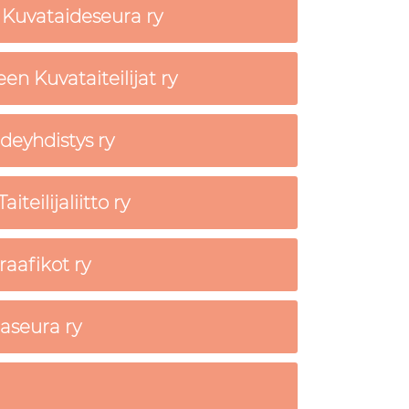
Kuvataideseura ry
n Kuvataiteilijat ry
deyhdistys ry
iteilijaliitto ry
raafikot ry
jaseura ry