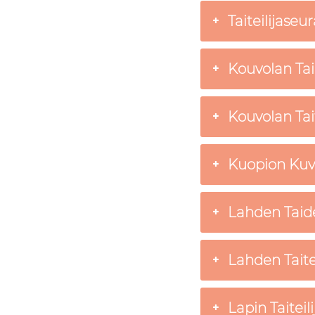
Taiteilijaseur
Kouvolan Tai
Kouvolan Tai
Kuopion Kuvat
Lahden Taide
Lahden Taitei
Lapin Taiteil