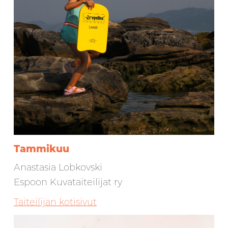
Tammikuu
Anastasia Lobkovski
Espoon Kuvataiteilijat ry
Taiteilijan kotisivut