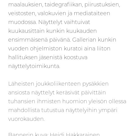
maalauksien, taidegrafiikan, piirustuksien,
veistosten, valokuvien ja mediataiteen
muodossa.
Näyttelyt vaihtuivat
kuukausittain kunkin kuukauden
ensimmäisenä päivänä. Gallerian kunkin
vuoden ohjelmiston kuratoi aina liiton
hallituksen jäsenistä koostuva
näyttelytoimikunta.
Läheisten joukkoliikenteen pysäkkien
ansiosta näyttelyt keräsivät päivittäin
tuhansien ihmisten huomion yleisön ollessa
mahdollista tutustua näyttelyihin ympäri
vuorokauden.
Bannerin kuva: Heidi Hakkarainen,