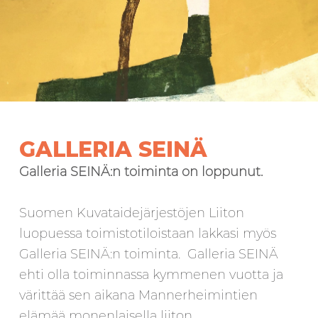
GALLERIA SEINÄ
Galleria SEINÄ:n toiminta on loppunut.
Suomen Kuvataidejärjestöjen Liiton
luopuessa toimistotiloistaan lakkasi myös
Galleria SEINÄ:n toiminta. Galleria SEINÄ
ehti olla toiminnassa kymmenen vuotta ja
värittää sen aikana Mannerheimintien
elämää monenlaisella liiton