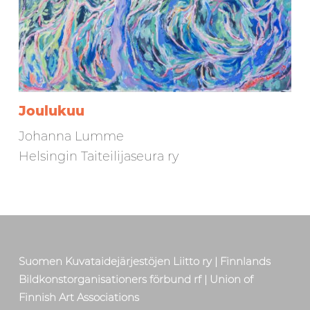
Joulukuu
Johanna Lumme
Helsingin Taiteilijaseura ry
Skip back to main navigation
Suomen Kuvataidejärjestöjen Liitto ry | Finnlands
Bildkonstorganisationers förbund rf | Union of
Finnish Art Associations