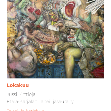
Lokakuu
Jussi Pirttioja
Etelä-Karjalan Taiteilijaseura ry