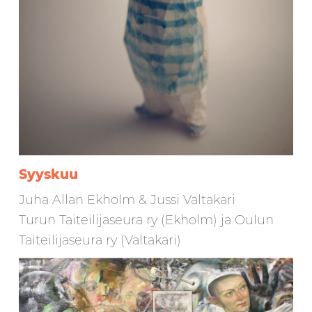
Syyskuu
Juha Allan Ekholm & Jussi Valtakari
Turun Taiteilijaseura ry (Ekholm) ja Oulun
Taiteilijaseura ry (Valtakari)