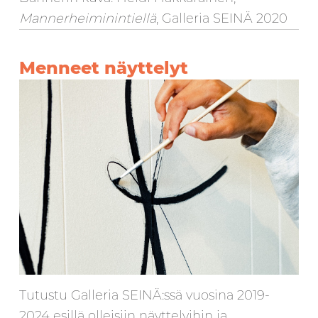
Mannerheiminintiellä
, Galleria SEINÄ 2020
Menneet näyttelyt
Tutustu Galleria SEINÄ:ssä vuosina 2019-
2024 esillä olleisiin näyttelyihin ja