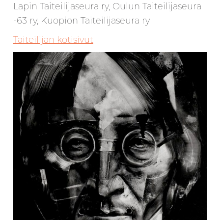
Lapin Taiteilijaseura ry, Oulun Taiteilijaseura
-63 ry, Kuopion Taiteilijaseura ry
Taiteilijan kotisivut