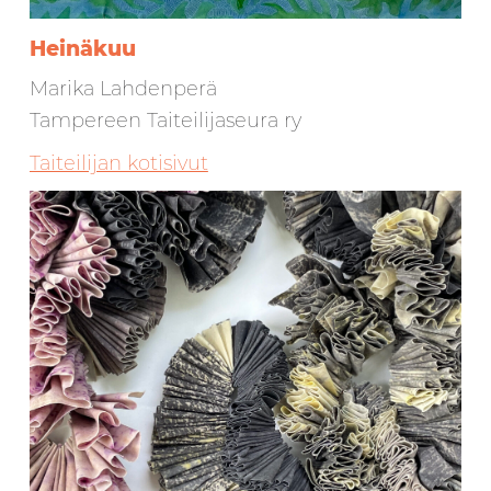
Heinäkuu
Marika Lahdenperä
Tampereen Taiteilijaseura ry
Taiteilijan kotisivut