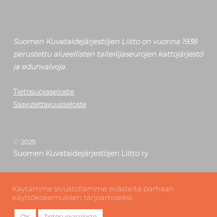
Suomen Kuvataidejärjestöjen Liitto on vuonna 1938
perustettu alueellisten taiteilijaseurojen kattojärjestö
ja edunvalvoja.
Tietosuojaseloste
Saavutettavuusseloste
©
2025
Suomen Kuvataidejärjestöjen Liitto ry
Tilaa uutiskirje
Käytämme sivustollamme evästeitä parhaan
Etsi
käyttökokemuksen tarjoamiseksi.
OK
Tietosuojaseloste