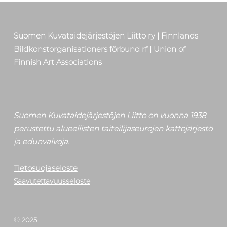
Skip back to main navigation
Suomen Kuvataidejärjestöjen Liitto ry | Finnlands
Bildkonstorganisationers förbund rf | Union of
Finnish Art Associations
Suomen Kuvataidejärjestöjen Liitto on vuonna 1938
perustettu alueellisten taiteilijaseurojen kattojärjestö
ja edunvalvoja.
Tietosuojaseloste
Saavutettavuusseloste
©
2025