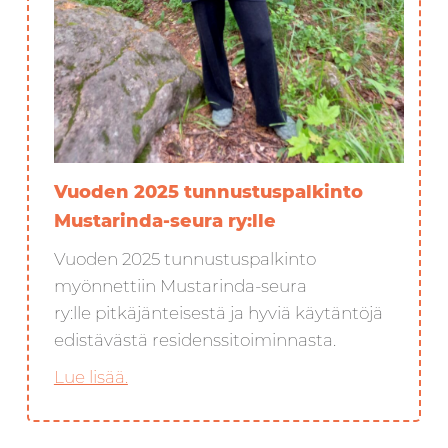
Vuoden 2025 tunnustuspalkinto
Mustarinda-seura ry:lle
Vuoden 2025 tunnustuspalkinto
myönnettiin Mustarinda-seura
ry:lle pitkäjänteisestä ja hyviä käytäntöjä
edistävästä residenssitoiminnasta.
Lue lisää.