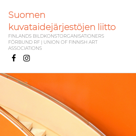
Suomen
kuvataidejärjestöjen liitto
FINLANDS BILDKONSTORGANISATIONERS
FÖRBUND RF | UNION OF FINNISH ART
ASSOCIATIONS
Facebook
Instagram