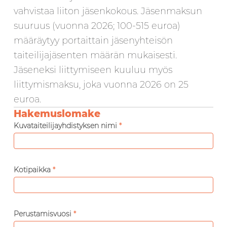
vahvistaa liiton jäsenkokous. Jäsenmaksun
suuruus (vuonna 2026; 100-515 euroa)
määräytyy portaittain jäsenyhteisön
taiteilijajäsenten määrän mukaisesti.
Jäseneksi liittymiseen kuuluu myös
liittymismaksu, joka vuonna 2026 on 25
euroa.
Hakemuslomake
Jäsenhakemus
Kuvataiteilijayhdistyksen nimi
*
Kotipaikka
*
Perustamisvuosi
*