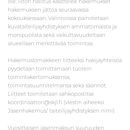
ole; liiton hallitus käsittelee hakemukset
hakemuksen jättöä seuraavassa
kokouksessaan. Valinnoissa painotetaan
kuvataiteilijayhdistyksen ammattimaista ja
monipuolista sekä vaikuttavuudeltaan
alueellaan merkittävää toimintaa.
Hakemuslomakkeen liitteeksi hakijayhteisöä
pyydetään toimittamaan tuorein
toimintakertomuksensa,
toimintasuunnitelmansa sekä säännöt.
Liitteet toimitetaan sähköpostitse
koordinaattori@skjl.fi (viestin aiheeksi
Jäsenhakemus/ taiteilijayhdistyksen nimi).
Vuosittaisen jäsenmaksun suuruuden