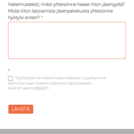
Hakemusteksti; miksi yhteisönne hakee liiton jäsenyyttä?
Mistä liiton tarjoamista jäsenpalveluista yhteisönne
hyötyisi eniten?
*
*
Täytettyänne hakemuslomakkeen pyydämme
toimittamaan hakemusliitteet osoitteeseen
koordinaattori@skjl.fi.
LÄHETÄ
Skip back to main navigation