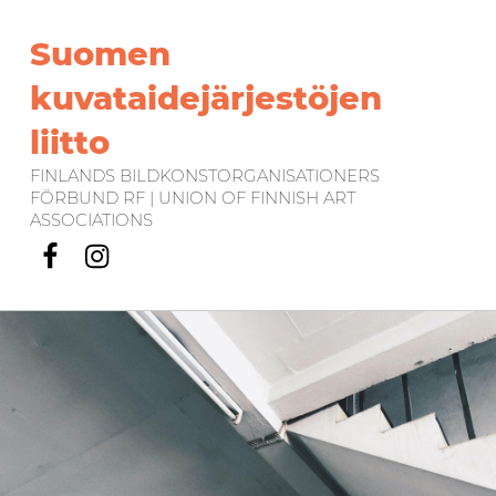
Suomen
kuvataidejärjestöjen
liitto
FINLANDS BILDKONSTORGANISATIONERS
FÖRBUND RF | UNION OF FINNISH ART
ASSOCIATIONS
Facebook
Instagram