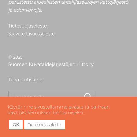
perustettu alueellisten taiteilijaseurojen kattojärjestö
ja edunvalvoja.
Tietosuojaseloste
Saavutettavuusseloste
©
2025
Suomen Kuvataidejärjestöjen Liitto ry
Tilaa uutiskirje
Etsi
Käytämme sivustollamme evästeitä parhaan
käyttökokemuksen tarjoamiseksi.
OK
Tietosuojaseloste
MENU