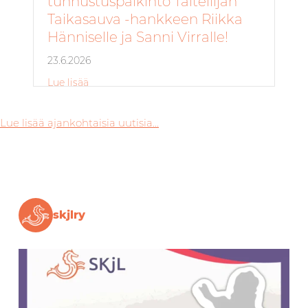
tunnustuspalkinto Taiteilijan
Taikasauva -hankkeen Riikka
Hänniselle ja Sanni Virralle!
23.6.2026
Lue lisää
about Vuoden 2026 tunnustuspalkinto Taiteilija
Lue lisää ajankohtaisia uutisia...
skjlry