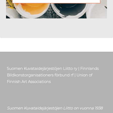
Skip back to main navigation
Suomen Kuvataidejärjestöjen Liitto ry | Finnlands
Bildkonstorganisationers förbund rf | Union of
Finnish Art Associations
Suomen Kuvataidejärjestöjen Liitto on vuonna 1938