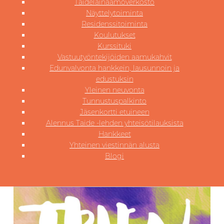
Taidelainaamoverkosto
Näyttelytoiminta
Residenssitoiminta
Koulutukset
Kurssituki
Vastuutyöntekijöiden aamukahvit
Edunvalvonta hankkein, lausunnoin ja
edustuksin
Yleinen neuvonta
Tunnustuspalkinto
Jäsenkortti etuineen
Alennus Taide -lehden yhteisötilauksista
Hankkeet
Yhteinen viestinnän alusta
Blogi