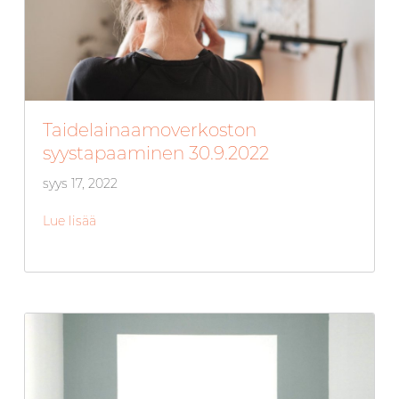
Taidelainaamoverkoston
syystapaaminen 30.9.2022
syys 17, 2022
Lue lisää
about Taidelainaamoverkoston syystapaaminen 3