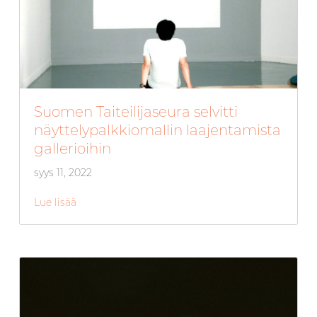
Suomen Taiteilijaseura selvitti
näyttelypalkkiomallin laajentamista
gallerioihin
syys 11, 2022
Lue lisää
about Suomen Taiteilijaseura selvitti näyttelypalk