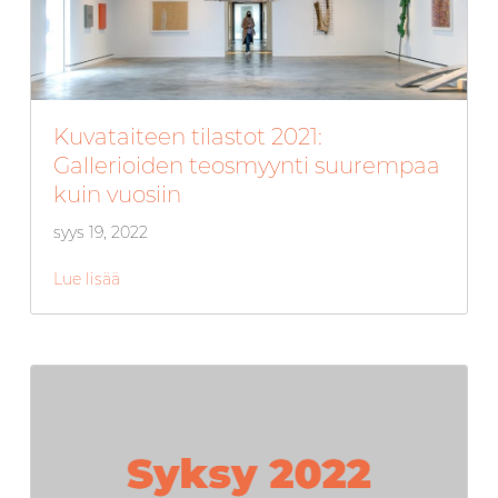
Kuvataiteen tilastot 2021:
Gallerioiden teosmyynti suurempaa
kuin vuosiin
syys 19, 2022
Lue lisää
about Kuvataiteen tilastot 2021: Gallerioiden te