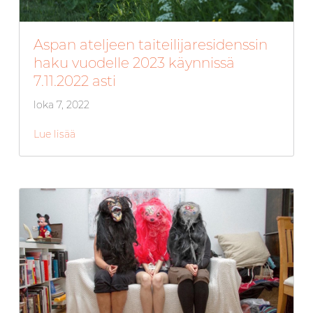
Aspan ateljeen taiteilijaresidenssin
haku vuodelle 2023 käynnissä
7.11.2022 asti
loka 7, 2022
Lue lisää
about Aspan ateljeen taiteilijaresidenssin haku vu