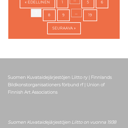
« EDELLINEN
1
5
6
7
…
8
9
19
SEURAAVA »
Skip back to main navigation
Suomen Kuvataidejärjestöjen Liitto ry | Finnlands
Bildkonstorganisationers förbund rf | Union of
Finnish Art Associations
Suomen Kuvataidejärjestöjen Liitto on vuonna 1938