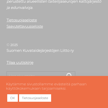
perustettu alueellisten taiteilijaseurojen kattojärjestö
ja edunvalvoja.
Tietosuojaseloste
Saavutettavuusseloste
©
2025
Suomen Kuvataidejärjestöjen Liitto ry
Tilaa uutiskirje
Etsi
Käytämme sivustollamme evästeitä parhaan
käyttökokemuksen tarjoamiseksi.
OK
Tietosuojaseloste
MENU