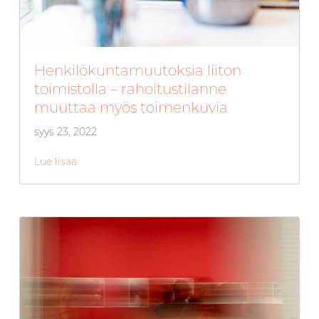
Henkilökuntamuutoksia liiton
toimistolla – rahoitustilanne
muuttaa myös toimenkuvia
syys 23, 2022
Lue lisää
about Henkilökuntamuutoksia liiton toimistolla 