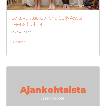
Lokakuussa Galleria SEINÄ:ssä:
Leena Illukka
loka 4, 2022
Lue lisää
about Lokakuussa Galleria SEINÄ:ssä: Leena Illuk