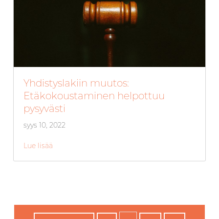
Yhdistyslakiin muutos:
Etäkokoustaminen helpottuu
pysyvästi
syys 10, 2022
Lue lisää
about Yhdistyslakiin muutos: Etäkokoustaminen h
…