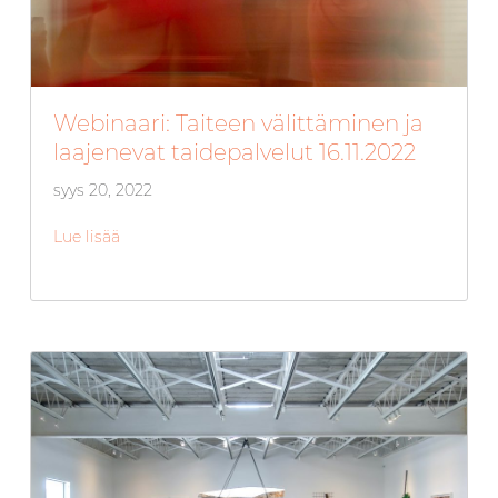
Webinaari: Taiteen välittäminen ja
laajenevat taidepalvelut 16.11.2022
syys 20, 2022
Lue lisää
about Webinaari: Taiteen välittäminen ja laajeneva