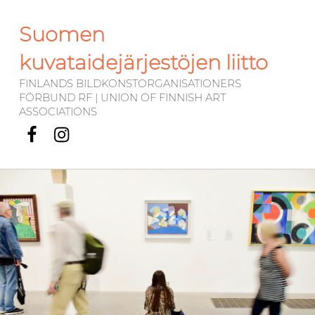
Suomen
kuvataidejärjestöjen liitto
FINLANDS BILDKONSTORGANISATIONERS
FÖRBUND RF | UNION OF FINNISH ART
ASSOCIATIONS
Facebook
Instagram