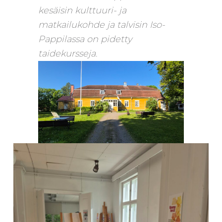
kesäisin kulttuuri- ja
matkailukohde ja talvisin Iso-
Pappilassa on pidetty
taidekursseja.