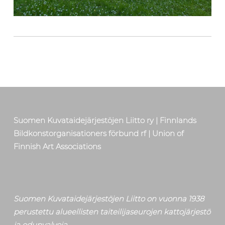
Skip back to main navigation
Suomen Kuvataidejärjestöjen Liitto ry | Finnlands
Bildkonstorganisationers förbund rf | Union of
Finnish Art Associations
Suomen Kuvataidejärjestöjen Liitto on vuonna 1938
perustettu alueellisten taiteilijaseurojen kattojärjestö
ja edunvalvoja.