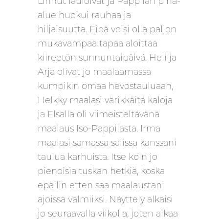
Linnut lauloivat ja Pappilan piha-
alue huokui rauhaa ja
hiljaisuutta. Eipä voisi olla paljon
mukavampaa tapaa aloittaa
kiireetön sunnuntaipäivä. Heli ja
Arja olivat jo maalaamassa
kumpikin omaa hevostauluaan,
Helkky maalasi värikkäitä kaloja
ja Elsalla oli viimeisteltävänä
maalaus Iso-Pappilasta. Irma
maalasi samassa salissa kanssani
taulua karhuista. Itse koin jo
pienoisia tuskan hetkiä, koska
epäilin etten saa maalaustani
ajoissa valmiiksi. Näyttely alkaisi
jo seuraavalla viikolla, joten aikaa