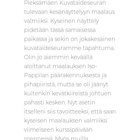
Pieksämäen Kuvataideseuran
tulevaan kesänäyttelyyn maalaus
valmiiksi. Kyseinen näyttely
pidetään tässä samaisessa
paikassa ja sekin on jokakesäinen
kuvataideseuramme tapahtuma.
Olin jo aiemmin keväällä
aloittanut maalauksen Iso-
Pappilan päärakennuksesta ja
pihapiiristä, mutta se oli jäänyt
kuitenkin kevätkiireistä johtuen
pahasti kesken. Nyt asetin
itselleni siis tavoitteeksi, että saan
kyseisen maalauksen valmiiksi
viimeiseen kurssipäivään
mennessä. Myös muilla