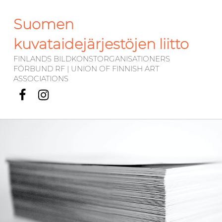
Suomen
kuvataidejärjestöjen liitto
FINLANDS BILDKONSTORGANISATIONERS
FÖRBUND RF | UNION OF FINNISH ART
ASSOCIATIONS
Facebook
Instagram