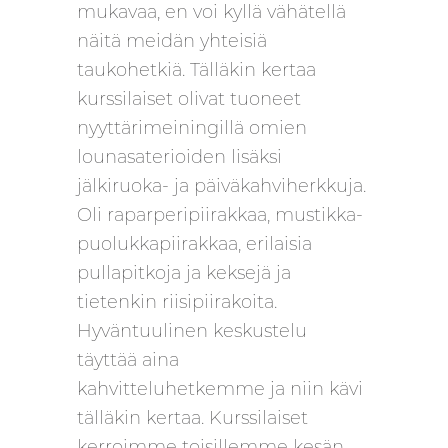
mukavaa, en voi kyllä vähätellä
näitä meidän yhteisiä
taukohetkiä. Tälläkin kertaa
kurssilaiset olivat tuoneet
nyyttärimeiningillä omien
lounasaterioiden lisäksi
jälkiruoka- ja päiväkahviherkkuja.
Oli raparperipiirakkaa, mustikka-
puolukkapiirakkaa, erilaisia
pullapitkoja ja keksejä ja
tietenkin riisipiirakoita.
Hyväntuulinen keskustelu
täyttää aina
kahvitteluhetkemme ja niin kävi
tälläkin kertaa. Kurssilaiset
kerroimme toisillemme kesän