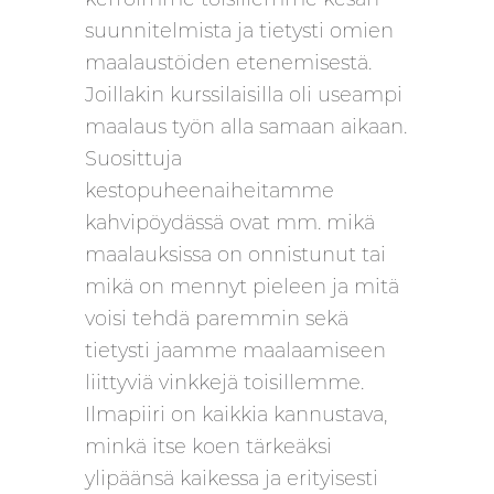
suunnitelmista ja tietysti omien
maalaustöiden etenemisestä.
Joillakin kurssilaisilla oli useampi
maalaus työn alla samaan aikaan.
Suosittuja
kestopuheenaiheitamme
kahvipöydässä ovat mm. mikä
maalauksissa on onnistunut tai
mikä on mennyt pieleen ja mitä
voisi tehdä paremmin sekä
tietysti jaamme maalaamiseen
liittyviä vinkkejä toisillemme.
Ilmapiiri on kaikkia kannustava,
minkä itse koen tärkeäksi
ylipäänsä kaikessa ja erityisesti