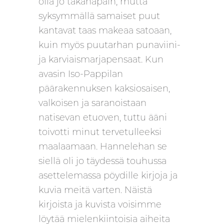
olla jo takanapäin, mutta
syksymmällä samaiset puut
kantavat taas makeaa satoaan,
kuin myös puutarhan punaviini-
ja karviaismarjapensaat. Kun
avasin Iso-Pappilan
päärakennuksen kaksiosaisen,
valkoisen ja saranoistaan
natisevan etuoven, tuttu ääni
toivotti minut tervetulleeksi
maalaamaan. Hannelehan se
siellä oli jo täydessä touhussa
asettelemassa pöydille kirjoja ja
kuvia meitä varten. Näistä
kirjoista ja kuvista voisimme
löytää mielenkiintoisia aiheita