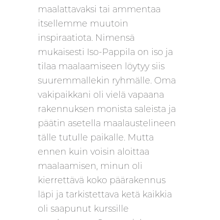
maalattavaksi tai ammentaa
itsellemme muutoin
inspiraatiota. Nimensä
mukaisesti Iso-Pappila on iso ja
tilaa maalaamiseen löytyy siis
suuremmallekin ryhmälle. Oma
vakipaikkani oli vielä vapaana
rakennuksen monista saleista ja
päätin asetella maalaustelineen
tälle tutulle paikalle. Mutta
ennen kuin voisin aloittaa
maalaamisen, minun oli
kierrettävä koko päärakennus
läpi ja tarkistettava ketä kaikkia
oli saapunut kurssille