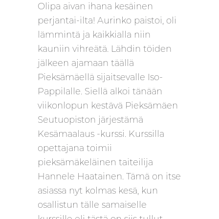
Olipa aivan ihana kesäinen
perjantai-ilta! Aurinko paistoi, oli
lämmintä ja kaikkialla niin
kauniin vihreätä. Lähdin töiden
jälkeen ajamaan täällä
Pieksämäellä sijaitsevalle Iso-
Pappilalle. Siellä alkoi tänään
viikonlopun kestävä Pieksämäen
Seutuopiston järjestämä
Kesämaalaus -kurssi. Kurssilla
opettajana toimii
pieksämäkeläinen taiteilija
Hannele Haatainen. Tämä on itse
asiassa nyt kolmas kesä, kun
osallistun tälle samaiselle
kurssille eli tästä on siis tullut