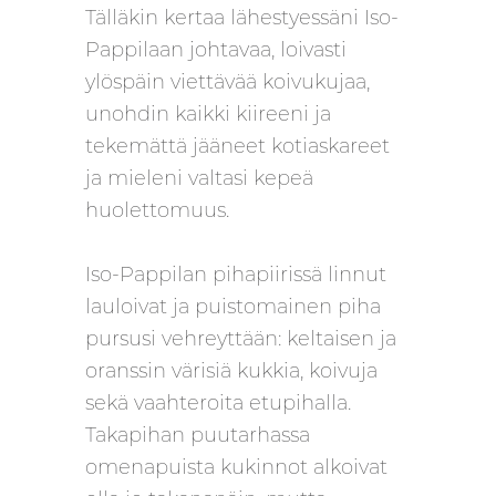
Tälläkin kertaa lähestyessäni Iso-
Pappilaan johtavaa, loivasti
ylöspäin viettävää koivukujaa,
unohdin kaikki kiireeni ja
tekemättä jääneet kotiaskareet
ja mieleni valtasi kepeä
huolettomuus.
Iso-Pappilan pihapiirissä linnut
lauloivat ja puistomainen piha
pursusi vehreyttään: keltaisen ja
oranssin värisiä kukkia, koivuja
sekä vaahteroita etupihalla.
Takapihan puutarhassa
omenapuista kukinnot alkoivat