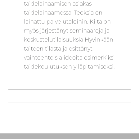
taidelainaamisen asiakas
taidelainaamossa. Teoksia on
lainattu palvelutaloihin. Kilta on
myös järjestänyt seminaareja ja
keskustelutilaisuuksia Hyvinkään
taiteen tilasta ja esittänyt
vaihtoehtoisia ideoita esimerkiksi
taidekoulutuksen ylläpitämiseksi.
Skip back to main navigation