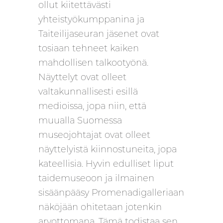
ollut kiitettävästi
yhteistyökumppanina ja
Taiteilijaseuran jäsenet ovat
tosiaan tehneet kaiken
mahdollisen talkootyönä.
Näyttelyt ovat olleet
valtakunnallisesti esillä
medioissa, jopa niin, että
muualla Suomessa
museojohtajat ovat olleet
näyttelyistä kiinnostuneita, jopa
kateellisia. Hyvin edulliset liput
taidemuseoon ja ilmainen
sisäänpääsy Promenadigalleriaan
näköjään ohitetaan jotenkin
arvottomana. Tämä todistaa sen,