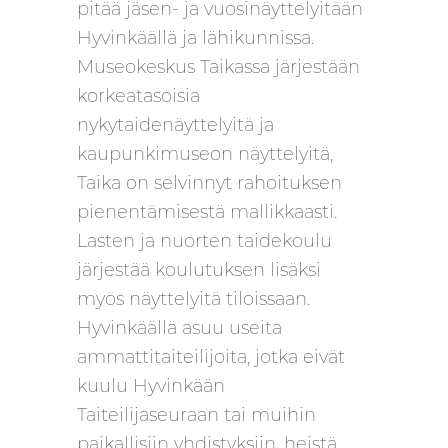
pitää jäsen- ja vuosinäyttelyitään
Hyvinkäällä ja lähikunnissa.
Museokeskus Taikassa järjestään
korkeatasoisia
nykytaidenäyttelyitä ja
kaupunkimuseon näyttelyitä,
Taika on selvinnyt rahoituksen
pienentämisestä mallikkaasti.
Lasten ja nuorten taidekoulu
järjestää koulutuksen lisäksi
myös näyttelyitä tiloissaan.
Hyvinkäällä asuu useita
ammattitaiteilijoita, jotka eivät
kuulu Hyvinkään
Taiteilijaseuraan tai muihin
paikallisiin yhdistyksiin, heistä