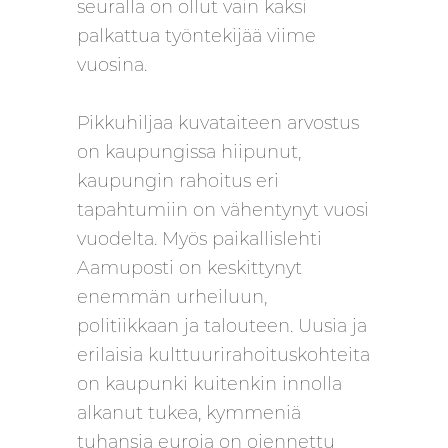
seuralla on ollut vain kaksi
palkattua työntekijää viime
vuosina.
Pikkuhiljaa kuvataiteen arvostus
on kaupungissa hiipunut,
kaupungin rahoitus eri
tapahtumiin on vähentynyt vuosi
vuodelta. Myös paikallislehti
Aamuposti on keskittynyt
enemmän urheiluun,
politiikkaan ja talouteen. Uusia ja
erilaisia kulttuurirahoituskohteita
on kaupunki kuitenkin innolla
alkanut tukea, kymmeniä
tuhansia euroja on ojennettu