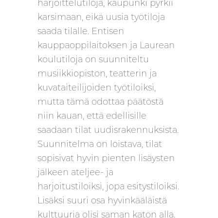
harjoittelutiloja, kaupunki pyrkii
karsimaan, eikä uusia työtiloja
saada tilalle. Entisen
kauppaoppilaitoksen ja Laurean
koulutiloja on suunniteltu
musiikkiopiston, teatterin ja
kuvataiteilijoiden työtiloiksi,
mutta tämä odottaa päätöstä
niin kauan, että edellisille
saadaan tilat uudisrakennuksista.
Suunnitelma on loistava, tilat
sopisivat hyvin pienten lisäysten
jälkeen ateljee- ja
harjoitustiloiksi, jopa esitystiloiksi.
Lisäksi suuri osa hyvinkääläistä
kulttuuria olisi saman katon alla.