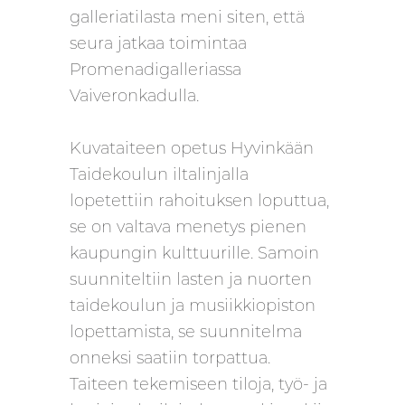
galleriatilasta meni siten, että
seura jatkaa toimintaa
Promenadigalleriassa
Vaiveronkadulla.
Kuvataiteen opetus Hyvinkään
Taidekoulun iltalinjalla
lopetettiin rahoituksen loputtua,
se on valtava menetys pienen
kaupungin kulttuurille. Samoin
suunniteltiin lasten ja nuorten
taidekoulun ja musiikkiopiston
lopettamista, se suunnitelma
onneksi saatiin torpattua.
Taiteen tekemiseen tiloja, työ- ja