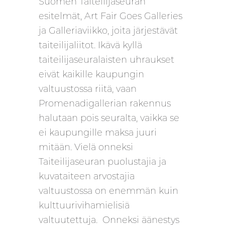
Suomen Taiteilijaseuran
esitelmät, Art Fair Goes Galleries
ja Galleriaviikko, joita järjestävät
taiteilijaliitot. Ikävä kyllä
taiteilijaseuralaisten uhraukset
eivät kaikille kaupungin
valtuustossa riitä, vaan
Promenadigallerian rakennus
halutaan pois seuralta, vaikka se
ei kaupungille maksa juuri
mitään. Vielä onneksi
Taiteilijaseuran puolustajia ja
kuvataiteen arvostajia
valtuustossa on enemmän kuin
kulttuurivihamielisiä
valtuutettuja. Onneksi äänestys