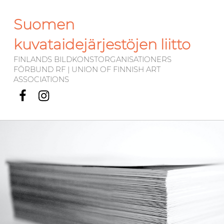
Suomen
kuvataidejärjestöjen liitto
FINLANDS BILDKONSTORGANISATIONERS
FÖRBUND RF | UNION OF FINNISH ART
ASSOCIATIONS
Facebook
Instagram