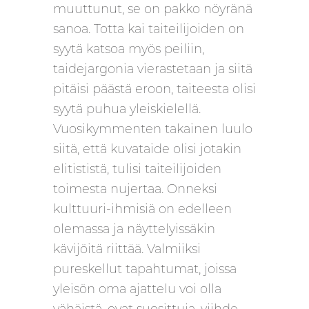
muuttunut, se on pakko nöyränä
sanoa. Totta kai taiteilijoiden on
syytä katsoa myös peiliin,
taidejargonia vierastetaan ja siitä
pitäisi päästä eroon, taiteesta olisi
syytä puhua yleiskielellä.
Vuosikymmenten takainen luulo
siitä, että kuvataide olisi jotakin
elitististä, tulisi taiteilijoiden
toimesta nujertaa. Onneksi
kulttuuri-ihmisiä on edelleen
olemassa ja näyttelyissäkin
kävijöitä riittää. Valmiiksi
pureskellut tapahtumat, joissa
yleisön oma ajattelu voi olla
vähäistä, ovat suosittuja, viihde