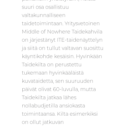
suuri osa osallistuu
valtakunnalliseen
taidetoimintaan. Yritysvetoinen
Middle of Nowhere Taidekahvila
on järjestänyt ITE-taidenäyttelyn
ja siitä on tullut valtavan suosittu
käyntikohde kesäisin. Hyvinkään
Taidekilta on perustettu
tukemaan hyvinkääläistä
kuvataidetta, sen suuruuden
päivät olivat 60-luvulla, mutta
Taidekilta jatkaa lähes
nollabudjetilla ansiokasta
toimintaansa. Kilta esimerkiksi
on ollut jatkuvan