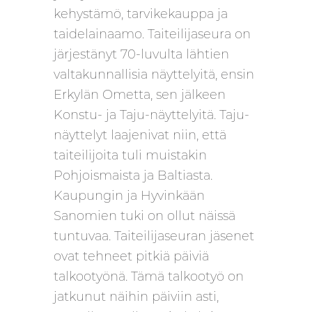
kehystämö, tarvikekauppa ja
taidelainaamo. Taiteilijaseura on
järjestänyt 70-luvulta lähtien
valtakunnallisia näyttelyitä, ensin
Erkylän Ometta, sen jälkeen
Konstu- ja Taju-näyttelyitä. Taju-
näyttelyt laajenivat niin, että
taiteilijoita tuli muistakin
Pohjoismaista ja Baltiasta.
Kaupungin ja Hyvinkään
Sanomien tuki on ollut näissä
tuntuvaa. Taiteilijaseuran jäsenet
ovat tehneet pitkiä päiviä
talkootyönä. Tämä talkootyö on
jatkunut näihin päiviin asti,