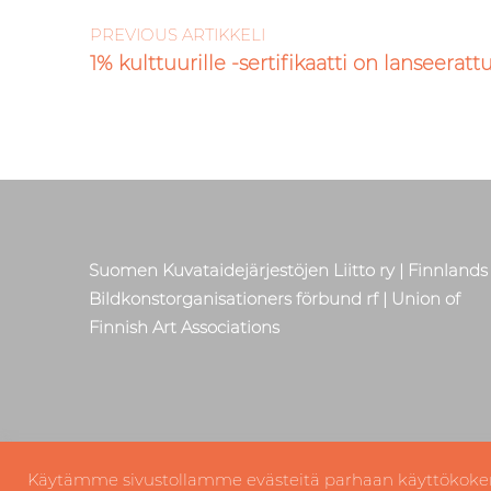
PREVIOUS ARTIKKELI
1% kulttuurille -sertifikaatti on lanseeratt
Suomen Kuvataidejärjestöjen Liitto ry | Finnlands
Bildkonstorganisationers förbund rf | Union of
Finnish Art Associations
Käytämme sivustollamme evästeitä parhaan käyttökoke