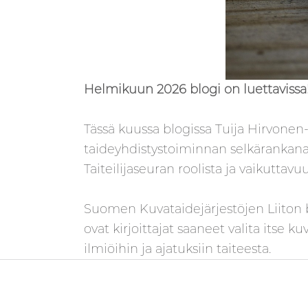
Helmikuun 2026 blogi on luettavissa
Tässä kuussa blogissa Tuija Hirvonen-
taideyhdistystoiminnan selkärankana
Taiteilijaseuran roolista ja vaikutta
Suomen Kuvataidejärjestöjen Liiton b
ovat kirjoittajat saaneet valita itse 
ilmiöihin ja ajatuksiin taiteesta.
Artikkelien selaus
Skip back to main navigation