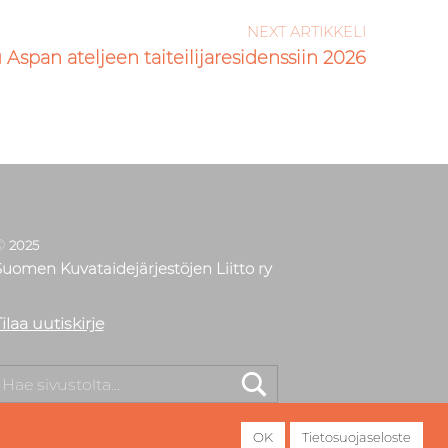
NEXT ARTIKKELI
Aspan ateljeen taiteilijaresidenssiin 2026
©
2025
Suomen Kuvataidejärjestöjen Liitto ry
ilaa uutiskirje
tsi
OK
Tietosuojaseloste