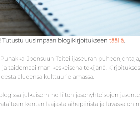
! Tutustu uusimpaan blogikirjoitukseen
täällä
.
Puhakka, Joensuun Taiteilijaseuran puheenjohtaja, kir
 ja taidemaailman keskeisenä tekijänä. Kirjoituks
vuudesta alueensa kulttuurielämässä.
logissa julkaisemme liiton jäsenyhteisöjen jäsenten
kuvataiteen kentän laajasta aihepiiristä ja luvassa 