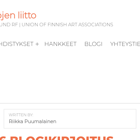
en liitto
D RF | UNION OF FINNISH ART ASSOCIATIONS
YHDISTYKSET
HANKKEET
BLOGI
YHTEYSTI
WRITTEN BY:
Riikka Puumalainen