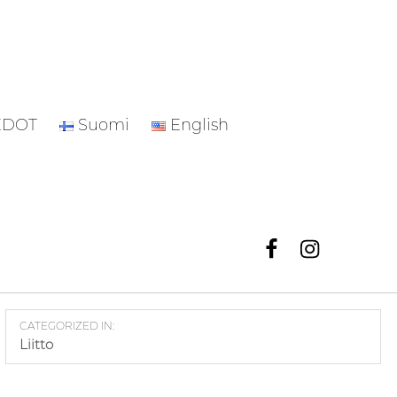
EDOT
Suomi
English
Facebook
Instagr
CATEGORIZED IN:
Liitto