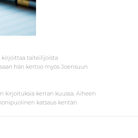
joittaa taiteilijoista
essaan hän kertoo myös Joensuun
 kirjoituksia kerran kuussa. Aiheen
on monipuolinen katsaus kentän