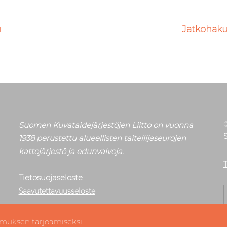
u
Jatkohaku 
Suomen Kuvataidejärjestöjen Liitto on vuonna
1938 perustettu alueellisten taiteilijaseurojen
kattojärjestö ja edunvalvoja.
T
Tietosuojaseloste
E
Saavutettavuusseloste
muksen tarjoamiseksi.