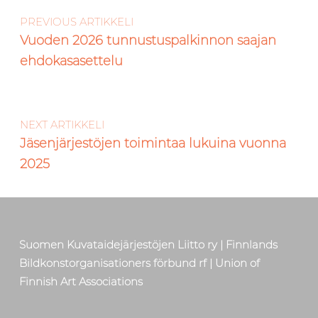
PREVIOUS ARTIKKELI
Vuoden 2026 tunnustuspalkinnon saajan
ehdokasasettelu
NEXT ARTIKKELI
Jäsenjärjestöjen toimintaa lukuina vuonna
2025
Suomen Kuvataidejärjestöjen Liitto ry | Finnlands
Bildkonstorganisationers förbund rf | Union of
Finnish Art Associations