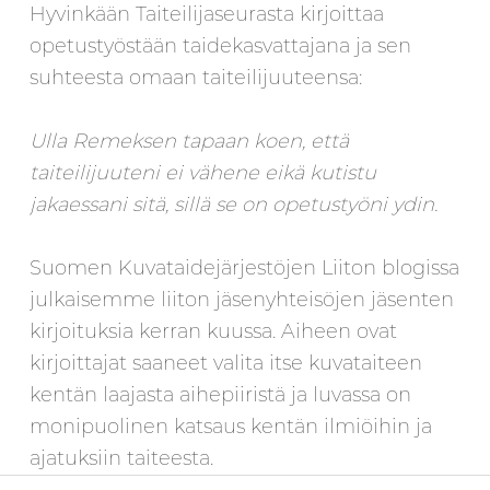
Hyvinkään Taiteilijaseurasta kirjoittaa
opetustyöstään taidekasvattajana ja sen
suhteesta omaan taiteilijuuteensa:
Ulla Remeksen tapaan koen, että
taiteilijuuteni ei vähene eikä kutistu
jakaessani sitä, sillä se on opetustyöni ydin.
Suomen Kuvataidejärjestöjen Liiton blogissa
julkaisemme liiton jäsenyhteisöjen jäsenten
kirjoituksia kerran kuussa. Aiheen ovat
kirjoittajat saaneet valita itse kuvataiteen
kentän laajasta aihepiiristä ja luvassa on
monipuolinen katsaus kentän ilmiöihin ja
ajatuksiin taiteesta.
Artikkelien selaus
Skip back to main navigation