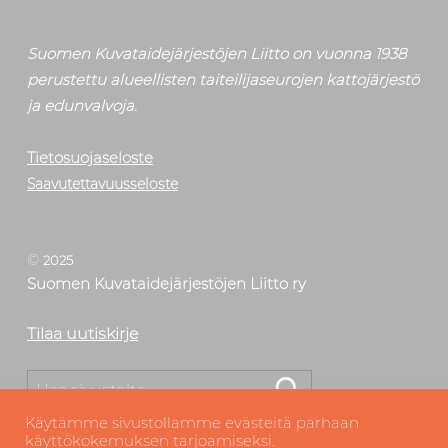
Suomen Kuvataidejärjestöjen Liitto on vuonna 1938
perustettu alueellisten taiteilijaseurojen kattojärjestö
ja edunvalvoja.
Tietosuojaseloste
Saavutettavuusseloste
©
2025
Suomen Kuvataidejärjestöjen Liitto ry
Tilaa uutiskirje
Etsi
Käytämme sivustollamme evästeitä parhaan
käyttökokemuksen tarjoamiseksi.