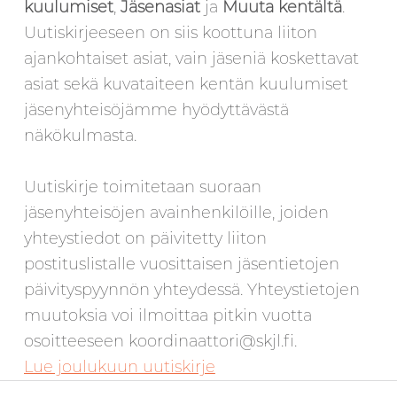
kuulumiset
,
Jäsenasiat
ja
Muuta kentältä
.
Uutiskirjeeseen on siis koottuna liiton
ajankohtaiset asiat, vain jäseniä koskettavat
asiat sekä kuvataiteen kentän kuulumiset
jäsenyhteisöjämme hyödyttävästä
näkökulmasta.
Uutiskirje toimitetaan suoraan
jäsenyhteisöjen avainhenkilöille, joiden
yhteystiedot on päivitetty liiton
postituslistalle vuosittaisen jäsentietojen
päivityspyynnön yhteydessä. Yhteystietojen
muutoksia voi ilmoittaa pitkin vuotta
osoitteeseen koordinaattori@skjl.fi.
Lue joulukuun uutiskirje
Artikkelien selaus
Skip back to main navigation