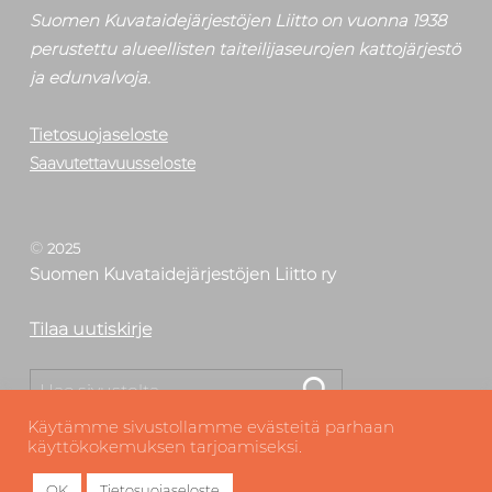
Suomen Kuvataidejärjestöjen Liitto on vuonna 1938
perustettu alueellisten taiteilijaseurojen kattojärjestö
ja edunvalvoja.
Tietosuojaseloste
Saavutettavuusseloste
©
2025
Suomen Kuvataidejärjestöjen Liitto ry
Tilaa uutiskirje
Etsi
Käytämme sivustollamme evästeitä parhaan
käyttökokemuksen tarjoamiseksi.
OK
Tietosuojaseloste