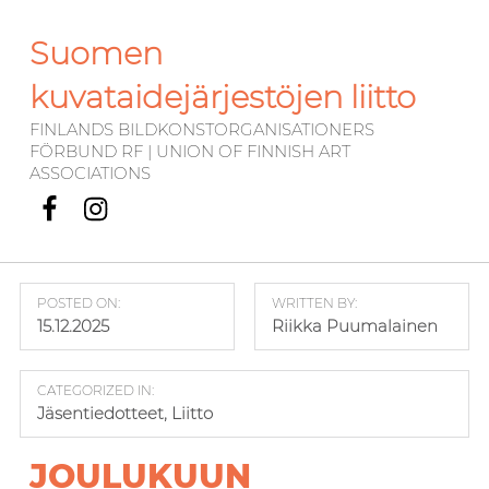
Suomen
kuvataidejärjestöjen liitto
FINLANDS BILDKONSTORGANISATIONERS
FÖRBUND RF | UNION OF FINNISH ART
ASSOCIATIONS
Facebook
Instagram
POSTED ON:
WRITTEN BY:
15.12.2025
Riikka Puumalainen
CATEGORIZED IN:
Jäsentiedotteet
,
Liitto
JOULUKUUN