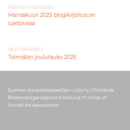
PREVIOUS ARTIKKELI
Marraskuun 2025 blogikirjoitus on
luettavissa
NEXT ARTIKKELI
Toimiston joulutauko 2025
Suomen Kuvataidejärjestöjen Liitto ry | Finnlands
Bildkonstorganisationers förbund rf | Union of
Finnish Art Associations