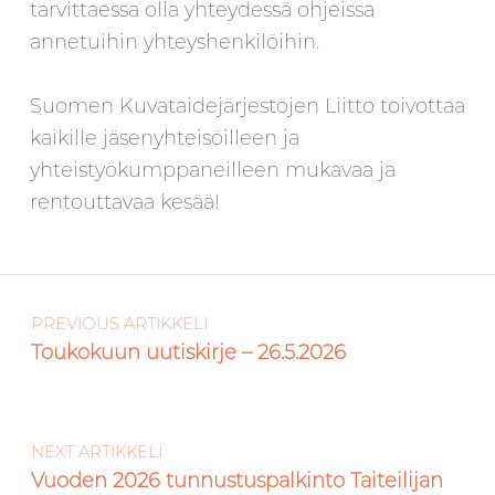
tarvittaessa olla yhteydessä ohjeissa
annetuihin yhteyshenkilöihin.
Suomen Kuvataidejärjestöjen Liitto toivottaa
kaikille jäsenyhteisöilleen ja
yhteistyökumppaneilleen mukavaa ja
rentouttavaa kesää!
Artikkelien selaus
Skip back to main navigation
PREVIOUS ARTIKKELI
Toukokuun uutiskirje – 26.5.2026
NEXT ARTIKKELI
Vuoden 2026 tunnustuspalkinto Taiteilijan