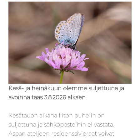
Kesä- ja heinäkuun olemme suljettuina ja
avoinna taas
3.8.2026 alkaen
.
Kesätauon aikana liiton puhelin on
suljettuna ja sähköposteihin ei vastata.
Aspan ateljeen residenssivieraat voivat