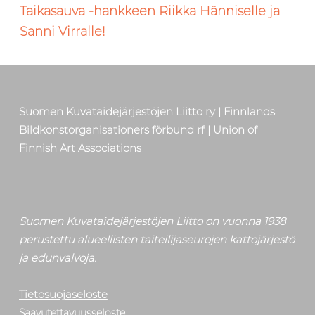
Taikasauva -hankkeen Riikka Hänniselle ja
Sanni Virralle!
Suomen Kuvataidejärjestöjen Liitto ry | Finnlands
Bildkonstorganisationers förbund rf | Union of
Finnish Art Associations
Suomen Kuvataidejärjestöjen Liitto on vuonna 1938
perustettu alueellisten taiteilijaseurojen kattojärjestö
ja edunvalvoja.
Tietosuojaseloste
Saavutettavuusseloste