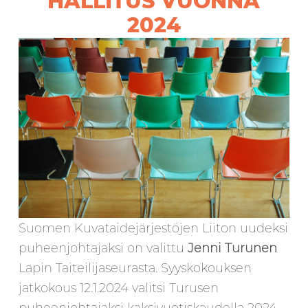
HALLITUS VUONNA
2024
Suomen Kuvataidejärjestöjen Liiton uudeksi
puheenjohtajaksi on valittu
Jenni Turunen
Lapin Taiteilijaseurasta. Syyskokouksen
jatkokous 12.1.2024 valitsi Turusen