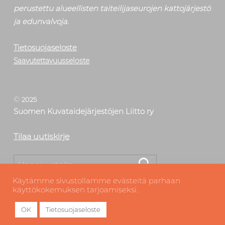
perustettu alueellisten taiteilijaseurojen kattojärjestö
ja edunvalvoja.
Tietosuojaseloste
Saavutettavuusseloste
©
2025
Suomen Kuvataidejärjestöjen Liitto ry
Tilaa uutiskirje
Etsi
Käytämme sivustollamme evästeitä parhaan
käyttökokemuksen tarjoamiseksi.
OK
Tietosuojaseloste
MENU