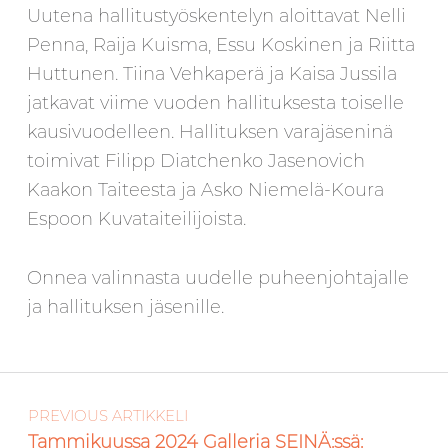
Uutena hallitustyöskentelyn aloittavat Nelli
Penna, Raija Kuisma, Essu Koskinen ja Riitta
Huttunen. Tiina Vehkaperä ja Kaisa Jussila
jatkavat viime vuoden hallituksesta toiselle
kausivuodelleen. Hallituksen varajäseninä
toimivat Filipp Diatchenko Jasenovich
Kaakon Taiteesta ja Asko Niemelä-Koura
Espoon Kuvataiteilijoista.
Onnea valinnasta uudelle puheenjohtajalle
ja hallituksen jäsenille.
Artikkelien selaus
Skip back to main navigation
PREVIOUS ARTIKKELI
Tammikuussa 2024 Galleria SEINÄ:ssä: