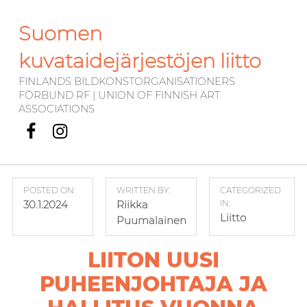
Suomen
kuvataidejärjestöjen liitto
FINLANDS BILDKONSTORGANISATIONERS
FÖRBUND RF | UNION OF FINNISH ART
ASSOCIATIONS
Facebook
Instagram
POSTED ON:
WRITTEN BY:
CATEGORIZED
30.1.2024
Riikka
IN:
Liitto
Puumalainen
LIITON UUSI
PUHEENJOHTAJA JA