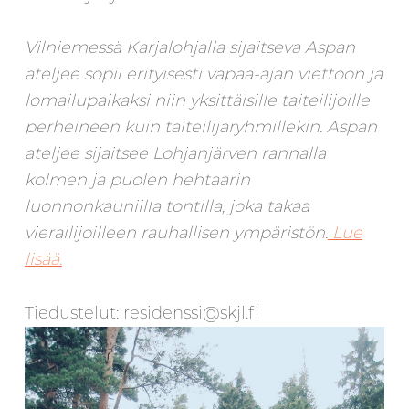
Vilniemessä Karjalohjalla sijaitseva Aspan
ateljee sopii erityisesti vapaa-ajan viettoon ja
lomailupaikaksi niin yksittäisille taiteilijoille
perheineen kuin taiteilijaryhmillekin. Aspan
ateljee sijaitsee Lohjanjärven rannalla
kolmen ja puolen hehtaarin
luonnonkauniilla tontilla, joka takaa
vierailijoilleen rauhallisen ympäristön.
Lue
lisää.
Tiedustelut: residenssi@skjl.fi