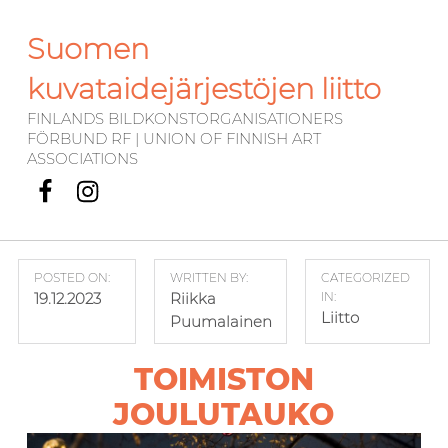
Suomen
kuvataidejärjestöjen liitto
FINLANDS BILDKONSTORGANISATIONERS
FÖRBUND RF | UNION OF FINNISH ART
ASSOCIATIONS
Facebook
Instagram
POSTED ON:
WRITTEN BY:
CATEGORIZED
19.12.2023
Riikka
IN:
Liitto
Puumalainen
TOIMISTON
JOULUTAUKO