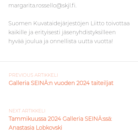
margarita.rossello@skjl.fi.
Suomen Kuvataidejärjestöjen Liitto toivottaa
kaikille ja erityisesti jäsenyhdistyksilleen
hyvää joulua ja onnellista uutta vuotta!
Artikkelien selaus
Skip back to main navigation
PREVIOUS ARTIKKELI
Galleria SEINÄ:n vuoden 2024 taiteiljat
NEXT ARTIKKELI
Tammikuussa 2024 Galleria SEINÄ:ssä:
Anastasia Lobkovski