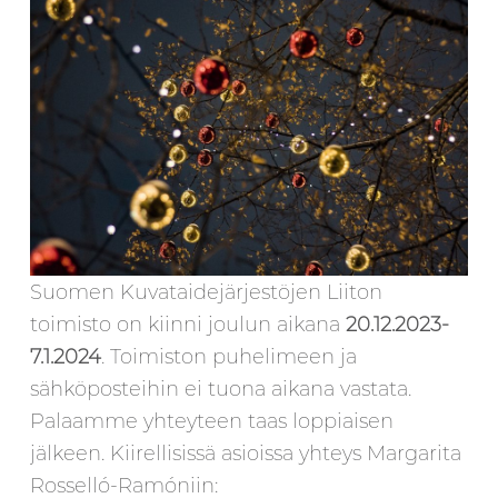
Suomen Kuvataidejärjestöjen Liiton
toimisto on kiinni joulun aikana
20.12.2023-
7.1.2024
. Toimiston puhelimeen ja
sähköposteihin ei tuona aikana vastata.
Palaamme yhteyteen taas loppiaisen
jälkeen. Kiirellisissä asioissa yhteys Margarita
Rosselló-Ramóniin: