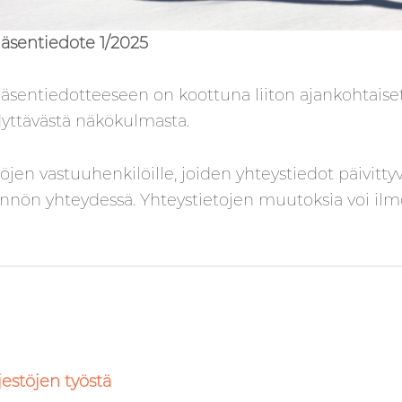
jäsentiedote 1/2025
äsentiedotteeseen on koottuna liiton ajankohtaiset
yttävästä näkökulmasta.
en vastuuhenkilöille, joiden yhteystiedot päivittyvä
ynnön yhteydessä. Yhteystietojen muutoksia voi ilm
rjestöjen työstä