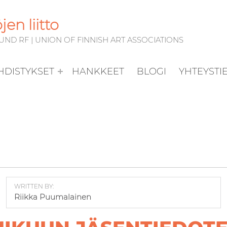
en liitto
D RF | UNION OF FINNISH ART ASSOCIATIONS
YHDISTYKSET
HANKKEET
BLOGI
YHTEYSTI
WRITTEN BY:
Riikka Puumalainen