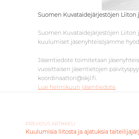
Suomen Kuvataidejärjestöjen Liiton 
Suomen Kuvataidejärjestöjen Liiton j
kuulumiset jäsenyhteisöjämme hyöd
Jäsentiedote toimitetaan jäsenyhteisöj
vuosittaisen jäsentietojen päivityspy
koordinaattori@skjl.fi.
Lue helmikuun jäsentiedote
Artikkelien selaus
Skip back to main navigation
PREVIOUS ARTIKKELI
Kuulumisia liitosta ja ajatuksia taiteilijajä