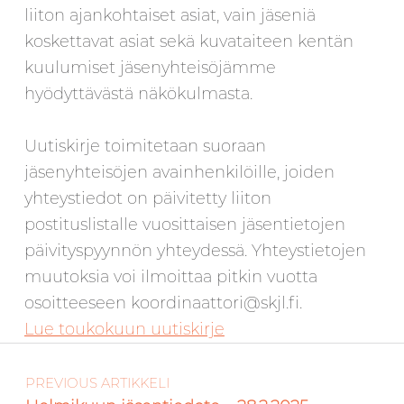
liiton ajankohtaiset asiat, vain jäseniä
koskettavat asiat sekä kuvataiteen kentän
kuulumiset jäsenyhteisöjämme
hyödyttävästä näkökulmasta.
Uutiskirje toimitetaan suoraan
jäsenyhteisöjen avainhenkilöille, joiden
yhteystiedot on päivitetty liiton
postituslistalle vuosittaisen jäsentietojen
päivityspyynnön yhteydessä. Yhteystietojen
muutoksia voi ilmoittaa pitkin vuotta
osoitteeseen koordinaattori@skjl.fi.
Lue toukokuun uutiskirje
Artikkelien selaus
Skip back to main navigation
PREVIOUS ARTIKKELI