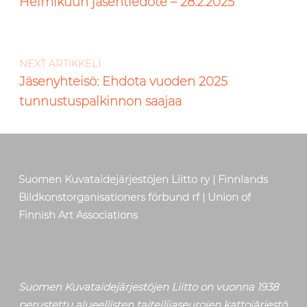
Helmikuun jäsentiedote – 28.2.2025
NEXT ARTIKKELI
Jäsenyhteisö: Ehdota vuoden 2025
tunnustuspalkinnon saajaa
Suomen Kuvataidejärjestöjen Liitto ry | Finnlands
Bildkonstorganisationers förbund rf | Union of
Finnish Art Associations
Suomen Kuvataidejärjestöjen Liitto on vuonna 1938
perustettu alueellisten taiteilijaseurojen kattojärjestö