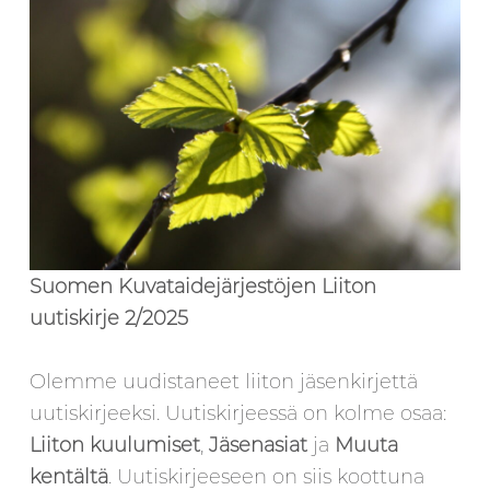
Suomen Kuvataidejärjestöjen Liiton
uutiskirje 2/2025
Olemme uudistaneet liiton jäsenkirjettä
uutiskirjeeksi. Uutiskirjeessä on kolme osaa:
Liiton kuulumiset
,
Jäsenasiat
ja
Muuta
kentältä
. Uutiskirjeeseen on siis koottuna