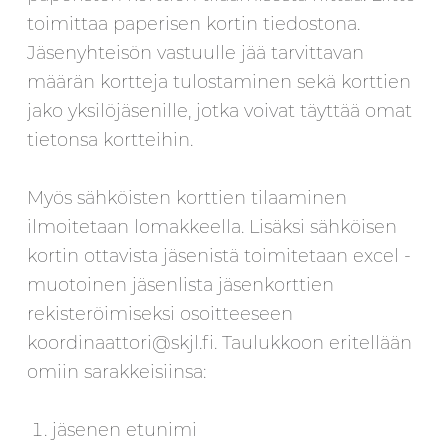
toimittaa paperisen kortin tiedostona.
Jäsenyhteisön vastuulle jää tarvittavan
määrän kortteja tulostaminen sekä korttien
jako yksilöjäsenille, jotka voivat täyttää omat
tietonsa kortteihin.
Myös sähköisten korttien tilaaminen
ilmoitetaan lomakkeella. Lisäksi sähköisen
kortin ottavista jäsenistä toimitetaan excel -
muotoinen jäsenlista jäsenkorttien
rekisteröimiseksi osoitteeseen
koordinaattori@skjl.fi. Taulukkoon eritellään
omiin sarakkeisiinsa:
jäsenen etunimi