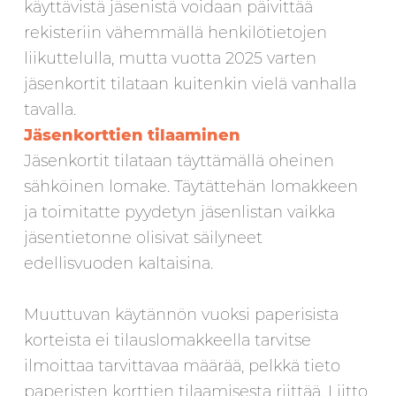
käyttävistä jäsenistä voidaan päivittää
rekisteriin vähemmällä henkilötietojen
liikuttelulla, mutta vuotta 2025 varten
jäsenkortit tilataan kuitenkin vielä vanhalla
tavalla.
Jäsenkorttien tilaaminen
Jäsenkortit tilataan täyttämällä oheinen
sähköinen lomake. Täytättehän lomakkeen
ja toimitatte pyydetyn jäsenlistan vaikka
jäsentietonne olisivat säilyneet
edellisvuoden kaltaisina.
Muuttuvan käytännön vuoksi paperisista
korteista ei tilauslomakkeella tarvitse
ilmoittaa tarvittavaa määrää, pelkkä tieto
paperisten korttien tilaamisesta riittää. Liitto