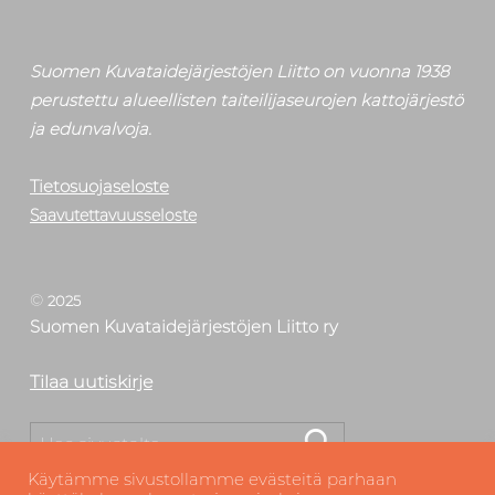
Suomen Kuvataidejärjestöjen Liitto on vuonna 1938
perustettu alueellisten taiteilijaseurojen kattojärjestö
ja edunvalvoja.
Tietosuojaseloste
Saavutettavuusseloste
©
2025
Suomen Kuvataidejärjestöjen Liitto ry
Tilaa uutiskirje
Etsi
Käytämme sivustollamme evästeitä parhaan