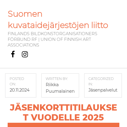
Suomen
kuvataidejärjestöjen liitto
FINLANDS BILDKONSTORGANISATIONERS
FÖRBUND RF | UNION OF FINNISH ART
ASSOCIATIONS
Facebook
Instagram
POSTED
WRITTEN BY:
CATEGORIZED
ON:
Riikka
IN:
20.11.2024
Jäsenpalvelut
Puumalainen
JÄSENKORTTITILAUKSE
T VUODELLE 2025