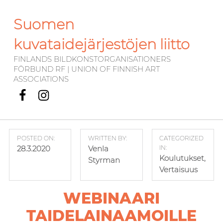
Suomen
kuvataidejärjestöjen liitto
FINLANDS BILDKONSTORGANISATIONERS
FÖRBUND RF | UNION OF FINNISH ART
ASSOCIATIONS
Facebook
Instagram
POSTED ON:
WRITTEN BY:
CATEGORIZED
28.3.2020
Venla
IN:
Koulutukset
,
Styrman
Vertaisuus
WEBINAARI
TAIDELAINAAMOILLE