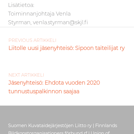
Lisätietoa:
Toiminnanjohtaja Venla
Styrman, venla.styrman@skjl.fi
Artikkelien selaus
Skip back to main navigation
PREVIOUS ARTIKKELI
Liitolle uusi jäsenyhteisö: Sipoon taiteilijat ry
NEXT ARTIKKELI
Jäsenyhteisö: Ehdota vuoden 2020
tunnustuspalkinnon saajaa
Suomen Kuvataidejärjestöjen Liitto ry | Finnlands
Bildkonstorganisationers förbund rf | Union of