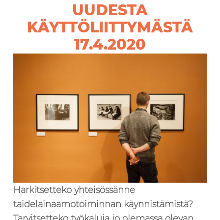
UUDESTA
KÄYTTÖLIITTYMÄSTÄ
17.4.2020
Harkitsetteko yhteisössänne
taidelainaamotoiminnan käynnistämistä?
Tarvitsetteko työkaluja jo olemassa olevan