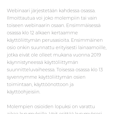
Webinaari järjestetään kahdessa osassa.
Ilmoittautua voi joko molempiin tai vain
toiseen webinaarin osaan. Ensimmäisessä
osassa klo 12 alkaen kertaamme
käyttöliittymän perusasioita. Ensimmäinen
osio onkin suunnattu erityisesti lainaamoille,
jotka eivät ole olleet mukana vuonna 2019
käynnistyneessä käyttöliittymän
suunnitteluvaiheessa. Toisessa osassa klo 13
syvennymme käyttöliittymän osien
toimintaan, käyttöönottoon ja
käyttöohjeisiin.
Molempien osioiden lopuksi on varattu
aikaa kysymyksille. Voit esittää kysymyksesi