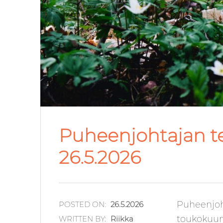
Puheenjohtajan t
26.5.2026
Puheenjoh
POSTED ON:
26.5.2026
toukokuun 
WRITTEN BY:
Riikka