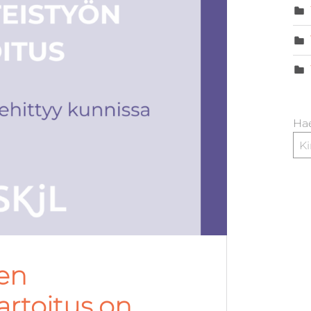
Hae
jen
artoitus on