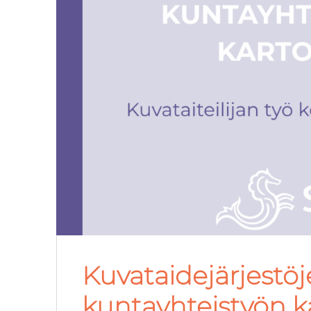
Kuvataidejärjestö
kuntayhteistyön k