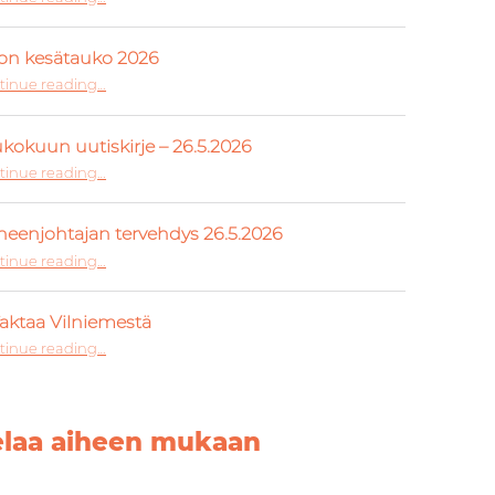
ton kesätauko 2026
“Liiton kesätauko 2026”
tinue reading
…
kokuun uutiskirje – 26.5.2026
“Toukokuun uutiskirje – 26.5.2026”
tinue reading
…
eenjohtajan tervehdys 26.5.2026
“Puheenjohtajan tervehdys 26.5.2026”
tinue reading
…
faktaa Vilniemestä
“10 faktaa Vilniemestä”
tinue reading
…
elaa aiheen mukaan