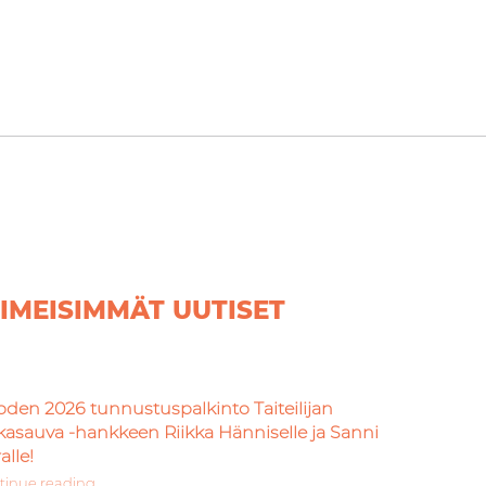
IIMEISIMMÄT UUTISET
den 2026 tunnustuspalkinto Taiteilijan
kasauva -hankkeen Riikka Hänniselle ja Sanni
alle!
tinue reading
“Vuoden 2026 tunnustuspalkinto Taiteilijan Taikasauva -hankkeen Riikka Hänniselle ja Sanni Virralle!”
…