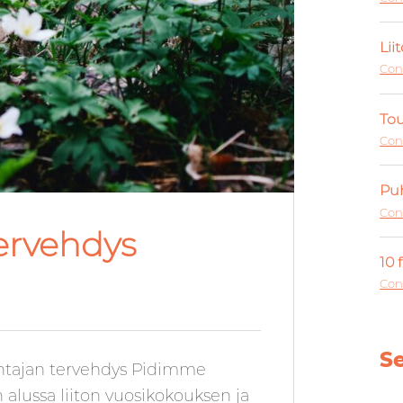
Lii
Con
Tou
Con
Puh
Con
ervehdys
10 
Con
S
tajan tervehdys Pidimme
alussa liiton vuosikokouksen ja