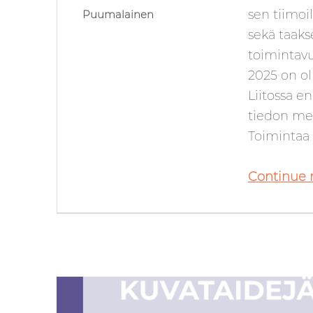
sen tiimoi
Puumalainen
sekä taaks
toimintavu
2025 on ol
Liitossa e
tiedon mer
Toimintaa 
Continue 