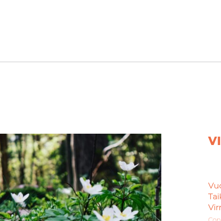
V
Vuo
Tai
Virr
Con