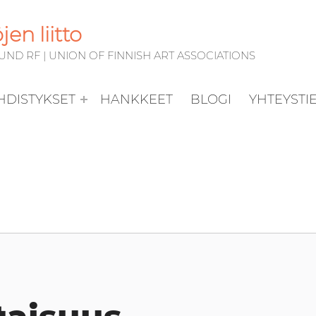
en liitto
D RF | UNION OF FINNISH ART ASSOCIATIONS
YHDISTYKSET
HANKKEET
BLOGI
YHTEYSTI