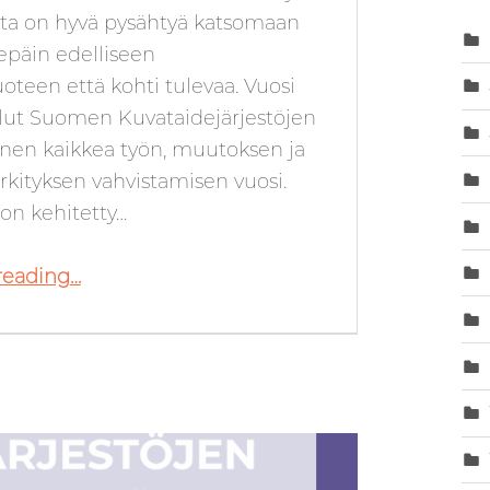
lta on hyvä pysähtyä katsomaan
epäin edelliseen
oteen että kohti tulevaa. Vuosi
lut Suomen Kuvataidejärjestöjen
nnen kaikkea työn, muutoksen ja
kityksen vahvistamisen vuosi.
on kehitetty…
“Puheenjohtajan tervehdys 26.5.2026”
reading
…