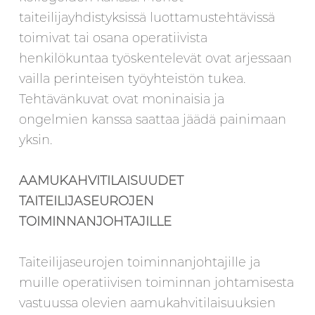
taiteilijayhdistyksissä luottamustehtävissä
toimivat tai osana operatiivista
henkilökuntaa työskentelevät ovat arjessaan
vailla perinteisen työyhteistön tukea.
Tehtävänkuvat ovat moninaisia ja
ongelmien kanssa saattaa jäädä painimaan
yksin.
AAMUKAHVITILAISUUDET
TAITEILIJASEUROJEN
TOIMINNANJOHTAJILLE
Taiteilijaseurojen toiminnanjohtajille ja
muille operatiivisen toiminnan johtamisesta
vastuussa olevien aamukahvitilaisuuksien