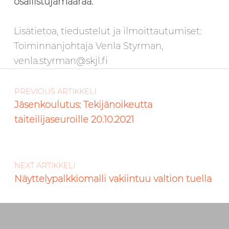
osallistujamäärää.
Lisätietoa, tiedustelut ja ilmoittautumiset:
Toiminnanjohtaja Venla Styrman,
venla.styrman@skjl.fi
Artikkelien selaus
Skip back to main navigation
PREVIOUS ARTIKKELI
Jäsenkoulutus: Tekijänoikeutta
taiteilijaseuroille 20.10.2021
NEXT ARTIKKELI
Näyttelypalkkiomalli vakiintuu valtion tuella