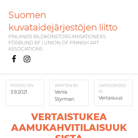
Suomen
kuvataidejärjestöjen liitto
FINLANDS BILDKONSTORGANISATIONERS
FÖRBUND RF | UNION OF FINNISH ART
ASSOCIATIONS
Facebook
Instagram
POSTED ON:
WRITTEN BY:
CATEGORIZED
3.9.2021
Venla
IN:
Vertaisuus
Styrman
VERTAISTUKEA
AAMUKAHVITILAISUUK