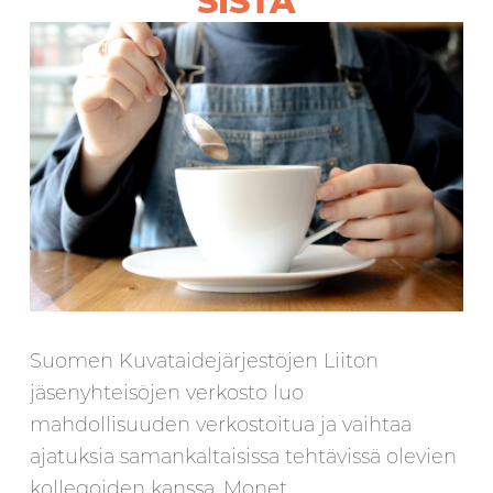
SISTA
Suomen Kuvataidejärjestöjen Liiton
jäsenyhteisöjen verkosto luo
mahdollisuuden verkostoitua ja vaihtaa
ajatuksia samankaltaisissa tehtävissä olevien
kollegoiden kanssa. Monet