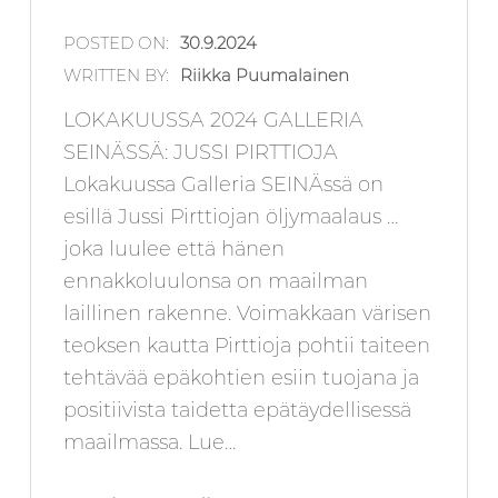
POSTED ON:
30.9.2024
WRITTEN BY:
Riikka Puumalainen
LOKAKUUSSA 2024 GALLERIA
SEINÄSSÄ: JUSSI PIRTTIOJA
Lokakuussa Galleria SEINÄssä on
esillä Jussi Pirttiojan öljymaalaus …
joka luulee että hänen
ennakkoluulonsa on maailman
laillinen rakenne. Voimakkaan värisen
teoksen kautta Pirttioja pohtii taiteen
tehtävää epäkohtien esiin tuojana ja
positiivista taidetta epätäydellisessä
maailmassa. Lue…
“Lokakuussa 2024 Galleria SEINÄ:ssä: Jussi Pirttioja”