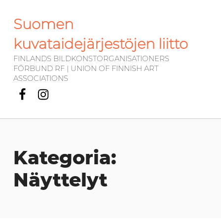
Suomen
kuvataidejärjestöjen liitto
FINLANDS BILDKONSTORGANISATIONERS
FÖRBUND RF | UNION OF FINNISH ART
ASSOCIATIONS
Facebook
Instagram
Kategoria:
Näyttelyt