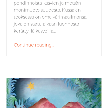
pohdinnoista kasvien ja metsän
monimuotoisuudesta. Kussakin
teoksessa on oma värimaailmansa,
joka on saatu aikaan luonnosta
kerättyillä kasveilla…
“Elokuussa 2024 Galleria SEINÄ:ssä: Elli Hukka”
Continue reading
…