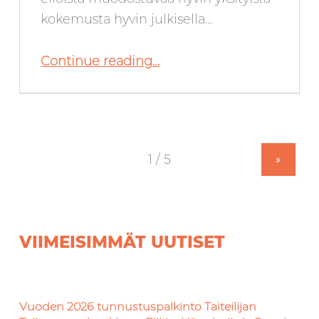
kokemusta hyvin julkisella…
“Toukokuussa 2024 Galleria SEINÄ:ssä: Minna Bengs”
Continue reading
…
»
VIIMEISIMMÄT UUTISET
Vuoden 2026 tunnustuspalkinto Taiteilijan