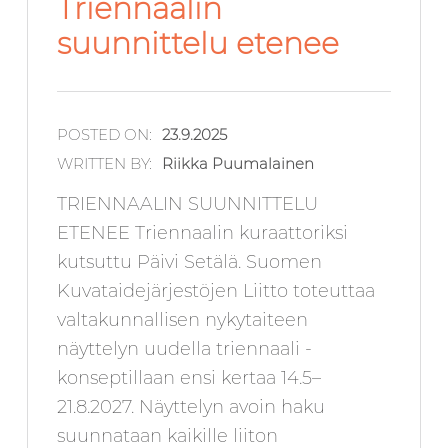
Triennaalin
suunnittelu etenee
POSTED ON:
23.9.2025
WRITTEN BY:
Riikka Puumalainen
TRIENNAALIN SUUNNITTELU
ETENEE Triennaalin kuraattoriksi
kutsuttu Päivi Setälä. Suomen
Kuvataidejärjestöjen Liitto toteuttaa
valtakunnallisen nykytaiteen
näyttelyn uudella triennaali -
konseptillaan ensi kertaa 14.5–
21.8.2027. Näyttelyn avoin haku
suunnataan kaikille liiton