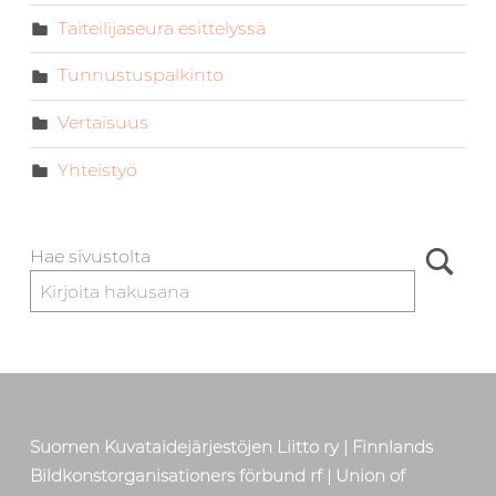
Taiteilijaseura esittelyssä
Tunnustuspalkinto
Vertaisuus
Yhteistyö
Hae sivustolta
Suomen Kuvataidejärjestöjen Liitto ry | Finnlands
Bildkonstorganisationers förbund rf | Union of