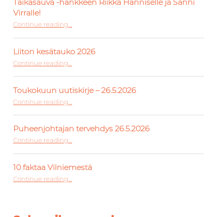
Taikasauva -hankkeen Riikka Hänniselle ja Sanni
Virralle!
Continue reading
“Vuoden 2026 tunnustuspalkinto Taiteilijan Taikasauva -hankkeen Riikka Hänniselle ja Sanni Virralle!”
…
Liiton kesätauko 2026
“Liiton kesätauko 2026”
Continue reading
…
Toukokuun uutiskirje – 26.5.2026
“Toukokuun uutiskirje – 26.5.2026”
Continue reading
…
Puheenjohtajan tervehdys 26.5.2026
“Puheenjohtajan tervehdys 26.5.2026”
Continue reading
…
10 faktaa Vilniemestä
“10 faktaa Vilniemestä”
Continue reading
…