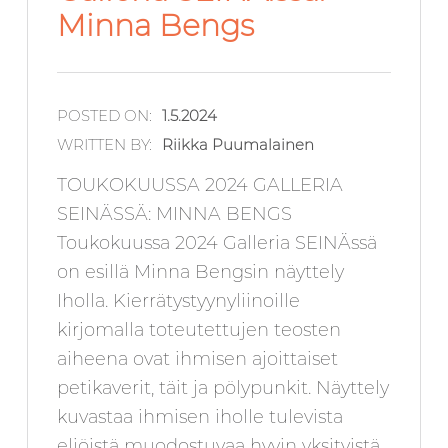
Minna Bengs
POSTED ON:
1.5.2024
WRITTEN BY:
Riikka Puumalainen
TOUKOKUUSSA 2024 GALLERIA
SEINÄSSÄ: MINNA BENGS
Toukokuussa 2024 Galleria SEINÄssä
on esillä Minna Bengsin näyttely
Iholla. Kierrätystyynyliinoille
kirjomalla toteutettujen teosten
aiheena ovat ihmisen ajoittaiset
petikaverit, täit ja pölypunkit. Näyttely
kuvastaa ihmisen iholle tulevista
eliöistä muodostuvaa hyvin yksityistä