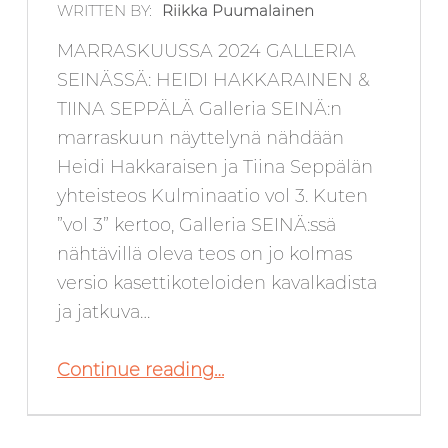
WRITTEN BY:
Riikka Puumalainen
MARRASKUUSSA 2024 GALLERIA
SEINÄSSÄ: HEIDI HAKKARAINEN &
TIINA SEPPÄLÄ Galleria SEINÄ:n
marraskuun näyttelynä nähdään
Heidi Hakkaraisen ja Tiina Seppälän
yhteisteos Kulminaatio vol 3. Kuten
”vol 3” kertoo, Galleria SEINÄ:ssä
nähtävillä oleva teos on jo kolmas
versio kasettikoteloiden kavalkadista
ja jatkuva…
“Marraskuussa 2024 Galleria SEINÄ:ssä: Heidi Hakkarainen & Tiina Seppälä”
Continue reading
…