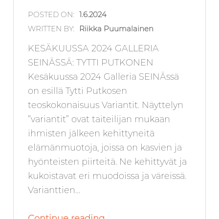
POSTED ON:
1.6.2024
WRITTEN BY:
Riikka Puumalainen
KESÄKUUSSA 2024 GALLERIA
SEINÄSSÄ: TYTTI PUTKONEN
Kesäkuussa 2024 Galleria SEINÄssä
on esillä Tytti Putkosen
teoskokonaisuus Variantit. Näyttelyn
”variantit” ovat taiteilijan mukaan
ihmisten jälkeen kehittyneitä
elämänmuotoja, joissa on kasvien ja
hyönteisten piirteitä. Ne kehittyvät ja
kukoistavat eri muodoissa ja väreissä.
Varianttien…
“Kesäkuussa 2024 Galleria SEINÄ:ssä: Tytti Putkonen”
Continue reading
…