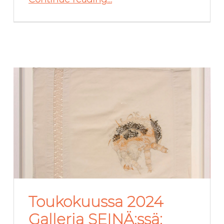
Toukokuussa 2024
Galleria SEINÄ:ssä: