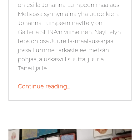
on esillä Johanna Lumpeen maalaus
Metsässä synnyn aina yhä uudelleen.
Johanna Lumpeen näyttely on
Galleria SEINÄ:n viimeinen. Näyttelyn
teos on osa Juurella-maalaussarjaa,
jossa Lumme tarkastelee metsän
pohjaa, aluskasvillisuutta, juuria.
Taiteilijalle…
“Joulukuussa 2024 Galleria SEINÄ:ssä: Johanna Lumme”
Continue reading
…