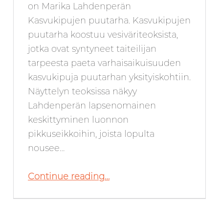
on Marika Lahdenperän
Kasvukipujen puutarha. Kasvukipujen
puutarha koostuu vesiväriteoksista,
jotka ovat syntyneet taiteilijan
tarpeesta paeta varhaisaikuisuuden
kasvukipuja puutarhan yksityiskohtiin.
Näyttelyn teoksissa näkyy
Lahdenperän lapsenomainen
keskittyminen luonnon
pikkuseikkoihin, joista lopulta
nousee…
“Heinäkuussa 2024 Galleria SEINÄ:ssä: Marika Lahdenperä”
Continue reading
…