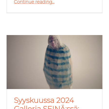
Continue reading
…
Syyskuussa 2024
Galleria SEINÄ:ssä: