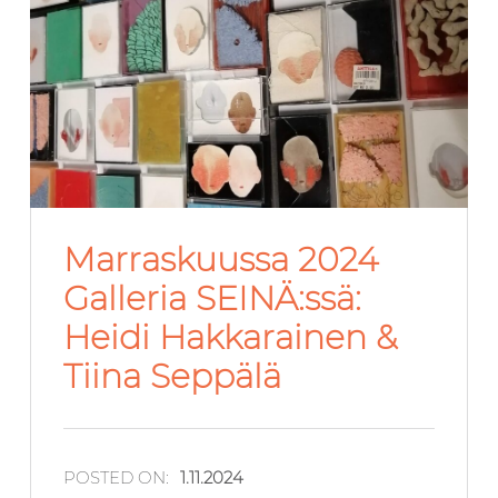
Marraskuussa 2024
Galleria SEINÄ:ssä:
Heidi Hakkarainen &
Tiina Seppälä
POSTED ON:
1.11.2024