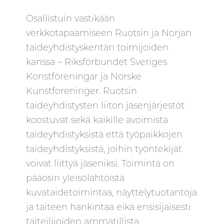
Osallistuin vastikään
verkkotapaamiseen Ruotsin ja Norjan
taideyhdistyskentän toimijoiden
kanssa – Riksförbundet Sveriges
Konstföreningar ja Norske
Kunstforeninger. Ruotsin
taideyhdistysten liiton jäsenjärjestöt
koostuvat sekä kaikille avoimista
taideyhdistyksistä että työpaikkojen
taideyhdistyksistä, joihin työntekijät
voivat liittyä jäseniksi. Toiminta on
pääosin yleisölähtöistä
kuvataidetoimintaa, näyttelytuotantoja
ja taiteen hankintaa eikä ensisijaisesti
taiteilijoiden ammatillista