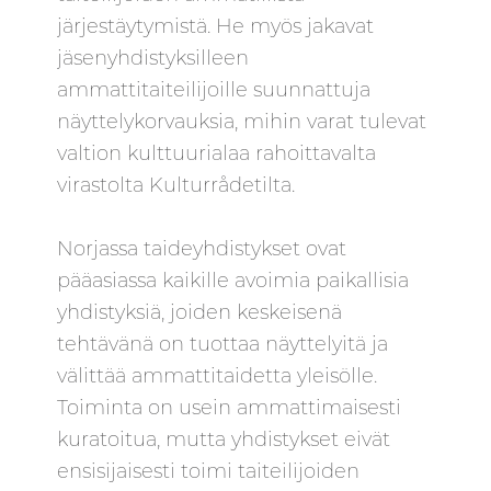
järjestäytymistä. He myös jakavat
jäsenyhdistyksilleen
ammattitaiteilijoille suunnattuja
näyttelykorvauksia, mihin varat tulevat
valtion kulttuurialaa rahoittavalta
virastolta Kulturrådetilta.
Norjassa taideyhdistykset ovat
pääasiassa kaikille avoimia paikallisia
yhdistyksiä, joiden keskeisenä
tehtävänä on tuottaa näyttelyitä ja
välittää ammattitaidetta yleisölle.
Toiminta on usein ammattimaisesti
kuratoitua, mutta yhdistykset eivät
ensisijaisesti toimi taiteilijoiden