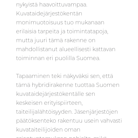
nykyistä haavoittuvampaa.
Kuvataidejärjestökentän
monimuotoisuus tuo mukanaan
erilaisia tarpeita ja toimintatapoja,
mutta juuri tämä rakenne on
mahdollistanut alueellisesti kattavan
toiminnan eri puolilla Suomea.
Tapaaminen teki näkyväksi sen, että
tämä hybridirakenne tuottaa Suomen
kuvataidejärjestökentälle sen
keskeisen erityispiirteen,
taiteilijalähtöisyyden. Jäsenjärjestöjen
päätöksenteko rakentuu usein vahvasti
kuvataiteilijoiden oman