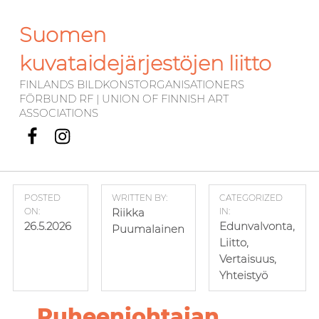
Suomen
kuvataidejärjestöjen liitto
FINLANDS BILDKONSTORGANISATIONERS
FÖRBUND RF | UNION OF FINNISH ART
ASSOCIATIONS
Facebook
Instagram
POSTED
WRITTEN BY:
CATEGORIZED
ON:
Riikka
IN:
26.5.2026
Edunvalvonta
,
Puumalainen
Liitto
,
Vertaisuus
,
Yhteistyö
Puheenjohtajan