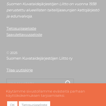
Suomen Kuvataidejärjestöjen Liitto on vuonna 1938
perustettu alueellisten taiteilijaseurojen kattojärjestö
ja edunvalvoja.
Tietosuojaseloste
Saavutettavuusseloste
©
2025
Suomen Kuvataidejärjestöjen Liitto ry
Tilaa uutiskirje
Etsi
Käytämme sivustollamme evästeitä parhaan
käyttökokemuksen tarjoamiseksi.
OK
Tietosuojaseloste