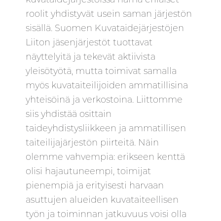
roolit yhdistyvät usein saman järjestön
sisällä. Suomen Kuvataidejärjestöjen
Liiton jäsenjärjestöt tuottavat
näyttelyitä ja tekevät aktiivista
yleisötyötä, mutta toimivat samalla
myös kuvataiteilijoiden ammatillisina
yhteisöinä ja verkostoina. Liittomme
siis yhdistää osittain
taideyhdistysliikkeen ja ammatillisen
taiteilijajärjestön piirteitä. Näin
olemme vahvempia: erikseen kenttä
olisi hajautuneempi, toimijat
pienempiä ja erityisesti harvaan
asuttujen alueiden kuvataiteellisen
työn ja toiminnan jatkuvuus voisi olla