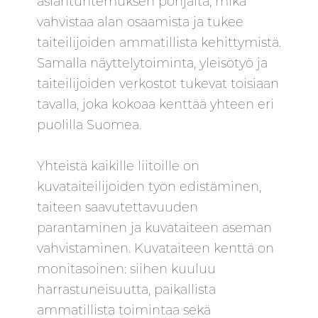
asiantuntemuksen pohjalta, mikä
vahvistaa alan osaamista ja tukee
taiteilijoiden ammatillista kehittymistä.
Samalla näyttelytoiminta, yleisötyö ja
taiteilijoiden verkostot tukevat toisiaan
tavalla, joka kokoaa kenttää yhteen eri
puolilla Suomea.
Yhteistä kaikille liitoille on
kuvataiteilijoiden työn edistäminen,
taiteen saavutettavuuden
parantaminen ja kuvataiteen aseman
vahvistaminen. Kuvataiteen kenttä on
monitasoinen: siihen kuuluu
harrastuneisuutta, paikallista
ammatillista toimintaa sekä