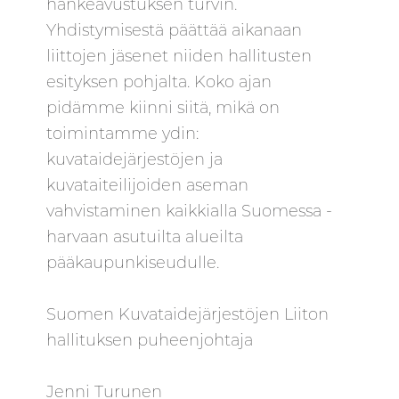
hankeavustuksen turvin.
Yhdistymisestä päättää aikanaan
liittojen jäsenet niiden hallitusten
esityksen pohjalta. Koko ajan
pidämme kiinni siitä, mikä on
toimintamme ydin:
kuvataidejärjestöjen ja
kuvataiteilijoiden aseman
vahvistaminen kaikkialla Suomessa -
harvaan asutuilta alueilta
pääkaupunkiseudulle.
Suomen Kuvataidejärjestöjen Liiton
hallituksen puheenjohtaja
Jenni Turunen