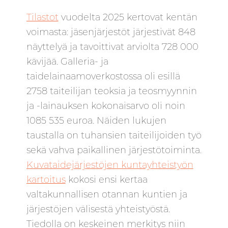
Tilastot
vuodelta 2025 kertovat kentän
voimasta: jäsenjärjestöt järjestivät 848
näyttelyä ja tavoittivat arviolta 728 000
kävijää. Galleria- ja
taidelainaamoverkostossa oli esillä
2758 taiteilijan teoksia ja teosmyynnin
ja -lainauksen kokonaisarvo oli noin
1085 535 euroa. Näiden lukujen
taustalla on tuhansien taiteilijoiden työ
sekä vahva paikallinen järjestötoiminta.
Kuvataidejärjestöjen kuntayhteistyön
kartoitus
kokosi ensi kertaa
valtakunnallisen otannan kuntien ja
järjestöjen välisestä yhteistyöstä.
Tiedolla on keskeinen merkitys niin