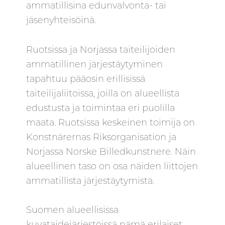
ammatillisina edunvalvonta- tai
jäsenyhteisöinä.
Ruotsissa ja Norjassa taiteilijoiden
ammatillinen järjestäytyminen
tapahtuu pääosin erillisissä
taiteilijaliitoissa, joilla on alueellista
edustusta ja toimintaa eri puolilla
maata. Ruotsissa keskeinen toimija on
Konstnärernas Riksorganisation ja
Norjassa Norske Billedkunstnere. Näin
alueellinen taso on osa näiden liittojen
ammatillista järjestäytymistä.
Suomen alueellisissa
kuvataidejärjestöissä nämä erilaiset