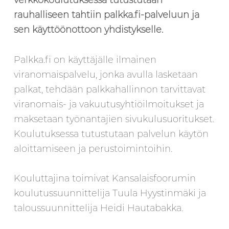
verkkokoulutuksessa tutustutaan
rauhalliseen tahtiin palkka.fi-palveluun ja
sen käyttöönottoon yhdistykselle.
Palkka.fi on käyttäjälle ilmainen
viranomaispalvelu, jonka avulla lasketaan
palkat, tehdään palkkahallinnon tarvittavat
viranomais- ja vakuutusyhtiöilmoitukset ja
maksetaan työnantajien sivukulusuoritukset.
Koulutuksessa tutustutaan palvelun käytön
aloittamiseen ja perustoimintoihin.
Kouluttajina toimivat Kansalaisfoorumin
koulutussuunnittelija Tuula Hyystinmäki ja
taloussuunnittelija Heidi Hautabakka.