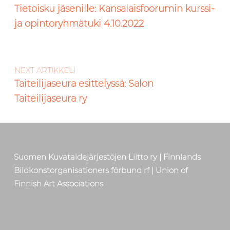
Tietoisku jäsenille: Kansalaisfoorumin kurssi-
ja opintoryhmätuki 4.10.2022
NEXT ARTIKKELI
Taiteilijaseura esittelyssä: Salon
Taiteilijaseura ry
Suomen Kuvataidejärjestöjen Liitto ry | Finnlands
Bildkonstorganisationers förbund rf | Union of
Finnish Art Associations