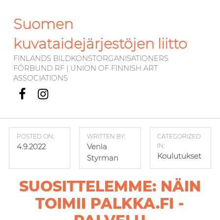
Suomen
kuvataidejärjestöjen liitto
FINLANDS BILDKONSTORGANISATIONERS
FÖRBUND RF | UNION OF FINNISH ART
ASSOCIATIONS
Facebook
Instagram
POSTED ON:
WRITTEN BY:
CATEGORIZED
4.9.2022
Venla
IN:
Koulutukset
Styrman
SUOSITTELEMME: NÄIN
TOIMII PALKKA.FI -