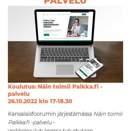
PALVELU
Koulutus: Näin toimii Palkka.fi -
palvelu
26.10.2022 klo 17-18.30
Kansalaisfoorumin järjestämässa
Näin toimii
Palkka.fi -palvelu
-