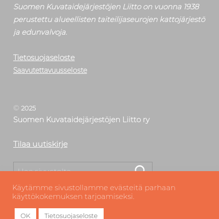
Suomen Kuvataidejärjestöjen Liitto on vuonna 1938
perustettu alueellisten taiteilijaseurojen kattojärjestö
ja edunvalvoja.
Tietosuojaseloste
Saavutettavuusseloste
©
2025
Suomen Kuvataidejärjestöjen Liitto ry
Tilaa uutiskirje
Etsi
Käytämme sivustollamme evästeitä parhaan
käyttökokemuksen tarjoamiseksi.
OK
Tietosuojaseloste