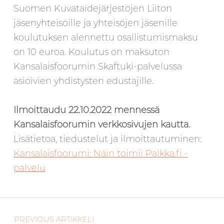
Suomen Kuvataidejärjestöjen Liiton
jäsenyhteisöille ja yhteisöjen jäsenille
koulutuksen alennettu osallistumismaksu
on 10 euroa. Koulutus on maksuton
Kansalaisfoorumin
Skaftuki
-palvelussa
asioivien yhdistysten edustajille.
Ilmoittaudu 22.10.2022 mennessä
Kansalaisfoorumin verkkosivujen kautta.
Lisätietoa, tiedustelut ja ilmoittautuminen:
Kansalaisfoorumi: Näin toimii Palkka.fi -
palvelu
Artikkelien selaus
Skip back to main navigation
PREVIOUS ARTIKKELI