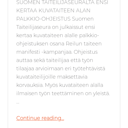
SUOMEN TAITEILIJASEURALTA ENSI
KERTAA KUVATAITEEN ALAN
PALKKIO-OHJEISTUS Suomen
Taiteilijaseura on julkaissut ensi
kertaa kuvataiteen alalle palkkio-
ohjeistuksen osana Reilun taiteen
manifesti -kampanjaa. Ohjeistus
auttaa sekä taiteilijaa että työn
tilaajaa arvioimaan eri työtehtävistä
kuvataiteilijoille maksettavia
korvauksia. Myös kuvataiteen alalla
ilmaisen työn teettäminen on yleistä.
…
“Suomen Taiteilijaseuralta ensi kertaa kuvataiteen alan palkkio-ohjeistus”
Continue reading
…