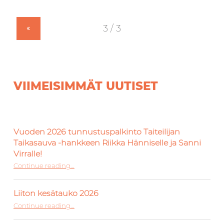
«
VIIMEISIMMÄT UUTISET
Vuoden 2026 tunnustuspalkinto Taiteilijan
Taikasauva -hankkeen Riikka Hänniselle ja Sanni
Virralle!
Continue reading
“Vuoden 2026 tunnustuspalkinto Taiteilijan Taikasauva -hankkeen Riikka Hänniselle ja Sanni Virralle!”
…
Liiton kesätauko 2026
“Liiton kesätauko 2026”
Continue reading
…