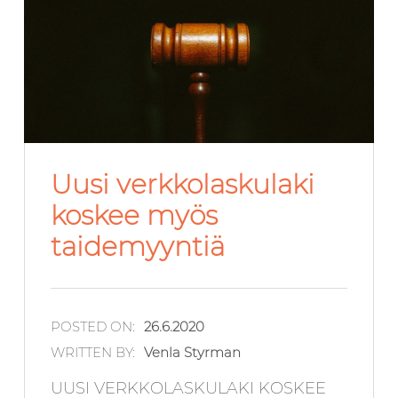
Uusi verkkolaskulaki
koskee myös
taidemyyntiä
POSTED ON:
26.6.2020
WRITTEN BY:
Venla Styrman
UUSI VERKKOLASKULAKI KOSKEE