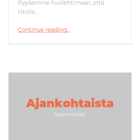
Pyydämme huolehtimaan, että
liitolla…
“Huhtikuun jäsentiedote – 8.4.2021”
Continue reading
…