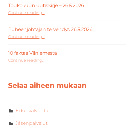
Toukokuun uutiskirje – 26.5.2026
“Toukokuun uutiskirje – 26.5.2026”
Continue reading
…
Puheenjohtajan tervehdys 26.5.2026
“Puheenjohtajan tervehdys 26.5.2026”
Continue reading
…
10 faktaa Vilniemestä
“10 faktaa Vilniemestä”
Continue reading
…
Selaa aiheen mukaan
Edunvalvonta
Jäsenpalvelut