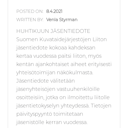
POSTED ON:
8.4.2021
WRITTEN BY:
Venla Styrman
HUHTIKUUN JÄSENTIEDOTE
Suomen Kuvataidejärjestöjen Liiton
jäsentiedote kokoaa kahdeksan
kertaa vuodessa paitsi liiton, myös
kentän ajankohtaiset aiheet erityisesti
yhteisötoimijan näkökulmasta.
Jäsentiedote välitetään
jäsenyhteisöjen vastuuhenkilöille
osoitteisiin, jotka on ilmoitettu liitolle
jäsentietokyselyn yhteydessä. Tietojen
päivityspyyntö toimitetaan
jäsenistölle kerran vuodessa.