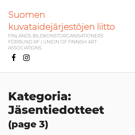
Suomen
kuvataidejärjestöjen liitto
FINLANDS BILDKONSTORGANISATIONERS
FÖRBUND RF | UNION OF FINNISH ART
ASSOCIATIONS
Facebook
Instagram
Kategoria:
Jäsentiedotteet
(page 3)