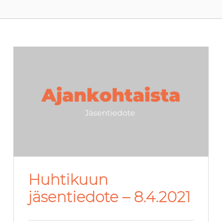
Huhtikuun
jäsentiedote – 8.4.2021