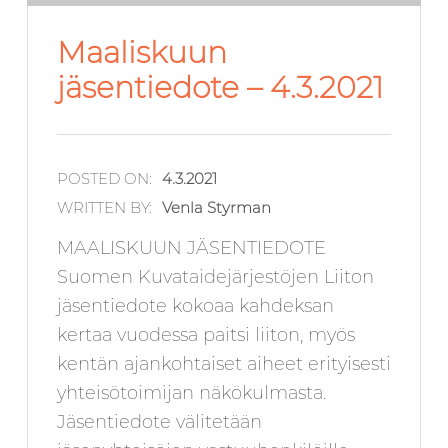
Maaliskuun
jäsentiedote – 4.3.2021
POSTED ON:
4.3.2021
WRITTEN BY:
Venla Styrman
MAALISKUUN JÄSENTIEDOTE
Suomen Kuvataidejärjestöjen Liiton
jäsentiedote kokoaa kahdeksan
kertaa vuodessa paitsi liiton, myös
kentän ajankohtaiset aiheet erityisesti
yhteisötoimijan näkökulmasta.
Jäsentiedote välitetään