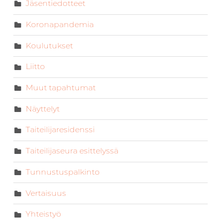
Jäsentiedotteet
Koronapandemia
Koulutukset
Liitto
Muut tapahtumat
Näyttelyt
Taiteilijaresidenssi
Taiteilijaseura esittelyssä
Tunnustuspalkinto
Vertaisuus
Yhteistyö