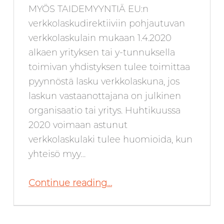
MYÖS TAIDEMYYNTIÄ EU:n
verkkolaskudirektiiviin pohjautuvan
verkkolaskulain mukaan 1.4.2020
alkaen yrityksen tai y-tunnuksella
toimivan yhdistyksen tulee toimittaa
pyynnöstä lasku verkkolaskuna, jos
laskun vastaanottajana on julkinen
organisaatio tai yritys. Huhtikuussa
2020 voimaan astunut
verkkolaskulaki tulee huomioida, kun
yhteisö myy…
“Uusi verkkolaskulaki koskee myös taidemyyntiä”
Continue reading
…