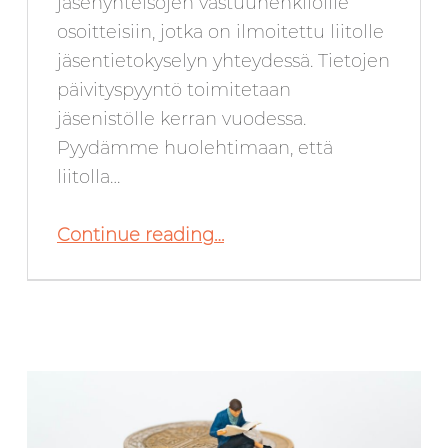
jäsenyhteisöjen vastuuhenkilöille
osoitteisiin, jotka on ilmoitettu liitolle
jäsentietokyselyn yhteydessä. Tietojen
päivityspyyntö toimitetaan
jäsenistölle kerran vuodessa.
Pyydämme huolehtimaan, että
liitolla…
“Maaliskuun jäsentiedote – 4.3.2021”
Continue reading
…